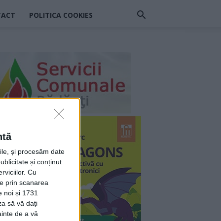
TACT
POLITICA COOKIES
ntă
rile, și procesăm date
ublicitate și conținut
viciilor.
Cu
ție prin scanarea
e noi și 1731
za să vă dați
ainte de a vă