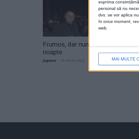
exprima consimțămâ
personal să nu necesi
dvs. se vor aplica n
în orice moment, reve
web.
Frumos, dar numai pe timp de
noapte
MAI MULTE 
Jupanu
-
14 martie 2022