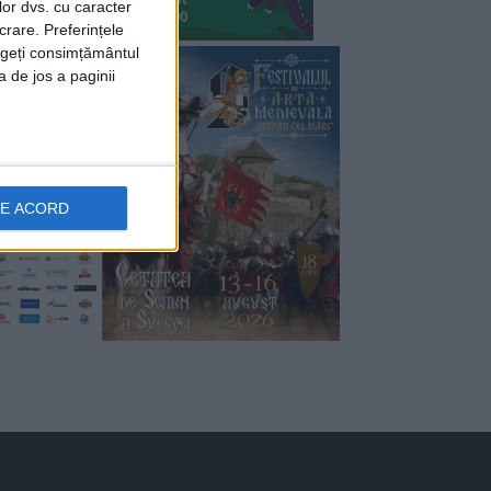
lor dvs. cu caracter
crare. Preferințele
rageți consimțământul
a de jos a paginii
DE ACORD