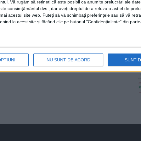
ntul.
Vă rugăm să rețineți că este posibil ca anumite prelucrări ale date
te consimțământul dvs., dar aveți dreptul de a refuza o astfel de prelu
umai acestui site web. Puteți să vă schimbați preferințele sau să vă ret
nind la acest site și făcând clic pe butonul "Confidențialitate" din parte
OPȚIUNI
NU SUNT DE ACORD
SUNT 