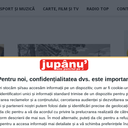
SPORT ȘI MUZICĂ
CARTE, FILM ȘI TV
RADIO TOP
CON
Pentru noi, confidențialitatea dvs. este importa
tri stocăm și/sau accesăm informații pe un dispozitiv, cum ar fi cookie-u
dentificatori unici și informații standard trimise de un dispozitiv pentru p
Salvați adulții
rea reclamelor și a conținutului, cercetarea audienței și dezvoltarea ser
Jupanu
-
1 aprilie 2022
 și partenerii noștri putem folosi date și identificări precise de geoloca
i da clic pentru a vă da acordul cu privire la prelucrarea realizată de cătr
form descrierii de mai sus. În mod alternativ, puteți da clic pentru a refu
entru a accesa informații mai detaliate și a vă schimba preferințele în