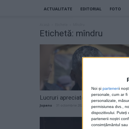
ACTUALITATE
EDITORIAL
FOTO
Acasă
Etichete
Mîndru
Etichetă: mîndru
Noi și
parteneri
i noș
personale, cum ar fi i
Lucruri apreciate chiar de primar
personalizate, măsura
Jupanu
-
31 octombrie 2024
permisiunea dvs., noi
dispozitivului. Puteț
partenerii noștri con
consimțământul sau p