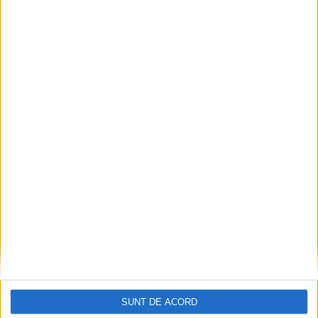
În drum spre ”doza” a șasea
Jupanu
-
27 mai 2022
SUNT DE ACORD