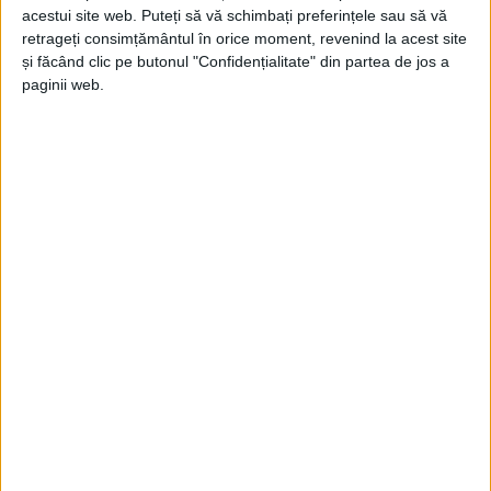
acestui site web. Puteți să vă schimbați preferințele sau să vă
Jupanu
-
23 octombrie 2024
retrageți consimțământul în orice moment, revenind la acest site
și făcând clic pe butonul "Confidențialitate" din partea de jos a
paginii web.
Pînă la 2.000 mai este
Jupanu
-
5 octombrie 2022