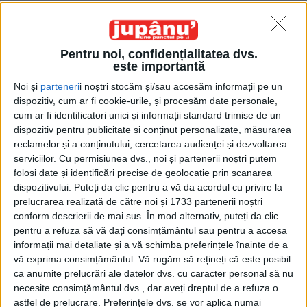
Pentru noi, confidențialitatea dvs.
este importantă
Noi și
parteneri
i noștri stocăm și/sau accesăm informații pe un
dispozitiv, cum ar fi cookie-urile, și procesăm date personale,
Acasă
Etichete
Mandate
cum ar fi identificatori unici și informații standard trimise de un
Etichetă: mandate
dispozitiv pentru publicitate și conținut personalizate, măsurarea
reclamelor și a conținutului, cercetarea audienței și dezvoltarea
serviciilor.
Cu permisiunea dvs., noi și partenerii noștri putem
folosi date și identificări precise de geolocație prin scanarea
dispozitivului. Puteți da clic pentru a vă da acordul cu privire la
prelucrarea realizată de către noi și 1733 partenerii noștri
conform descrierii de mai sus. În mod alternativ, puteți da clic
pentru a refuza să vă dați consimțământul sau pentru a accesa
informații mai detaliate și a vă schimba preferințele înainte de a
vă exprima consimțământul.
Vă rugăm să rețineți că este posibil
ca anumite prelucrări ale datelor dvs. cu caracter personal să nu
necesite consimțământul dvs., dar aveți dreptul de a refuza o
Tricoul cu alt număr
astfel de prelucrare. Preferințele dvs. se vor aplica numai