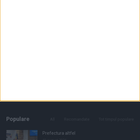
Populare
All
Recomandate
Tot timpul populare
Prefectura altfel
10 august 2026