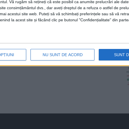
ntul.
Vă rugăm să rețineți că este posibil ca anumite prelucrări ale date
te consimțământul dvs., dar aveți dreptul de a refuza o astfel de prelu
umai acestui site web. Puteți să vă schimbați preferințele sau să vă ret
nind la acest site și făcând clic pe butonul "Confidențialitate" din parte
OPȚIUNI
NU SUNT DE ACORD
SUNT 