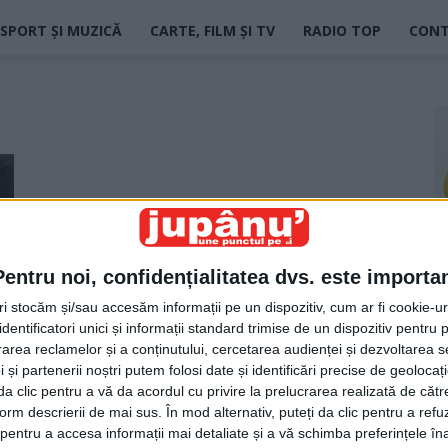
SPORT ȘI MUZICĂ
CARTE, FILM ȘI TV
RADIO TOP
CON
Pentru noi, confidențialitatea dvs. este importa
tri stocăm și/sau accesăm informații pe un dispozitiv, cum ar fi cookie-u
dentificatori unici și informații standard trimise de un dispozitiv pentru p
rea reclamelor și a conținutului, cercetarea audienței și dezvoltarea ser
 și partenerii noștri putem folosi date și identificări precise de geoloca
i da clic pentru a vă da acordul cu privire la prelucrarea realizată de cătr
form descrierii de mai sus. În mod alternativ, puteți da clic pentru a refu
entru a accesa informații mai detaliate și a vă schimba preferințele în