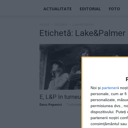
ACTUALITATE
EDITORIAL
FOTO
Acasă
Etichete
Lake&Palmer
Etichetă: Lake&Palmer
Noi și
parteneri
i noș
personale, cum ar fi i
E, L&P în turneu!!!
personalizate, măsura
Doru Popovici
-
7 octombrie 2022
permisiunea dvs., noi
dispozitivului. Puteț
partenerii noștri con
consimțământul sau p