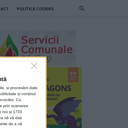
TACT
POLITICA COOKIES
ntă
rile, și procesăm date
ublicitate și conținut
viciilor.
Cu
ție prin scanarea
e noi și 1733
za să vă dați
ainte de a vă