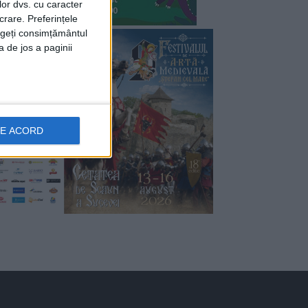
lor dvs. cu caracter
crare. Preferințele
rageți consimțământul
a de jos a paginii
DE ACORD