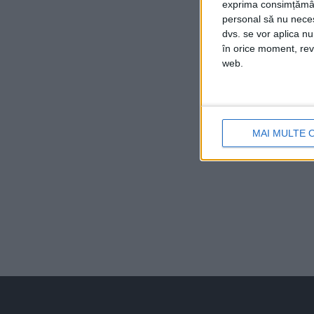
exprima consimțămâ
personal să nu necesi
dvs. se vor aplica n
în orice moment, reve
web.
MAI MULTE 