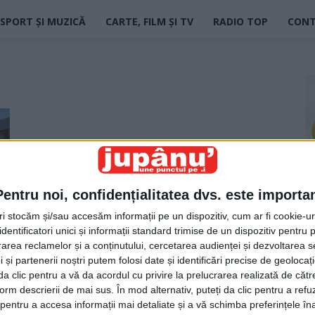
SPORT ȘI MUZICĂ
CARTE, FILM ȘI TV
RADIO TOP
CON
Pentru noi, confidențialitatea dvs. este importa
tri stocăm și/sau accesăm informații pe un dispozitiv, cum ar fi cookie-u
dentificatori unici și informații standard trimise de un dispozitiv pentru p
rea reclamelor și a conținutului, cercetarea audienței și dezvoltarea ser
 și partenerii noștri putem folosi date și identificări precise de geoloca
i da clic pentru a vă da acordul cu privire la prelucrarea realizată de cătr
form descrierii de mai sus. În mod alternativ, puteți da clic pentru a refu
entru a accesa informații mai detaliate și a vă schimba preferințele în