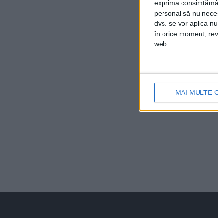
exprima consimțămâ
personal să nu necesi
dvs. se vor aplica n
în orice moment, reve
web.
MAI MULTE 