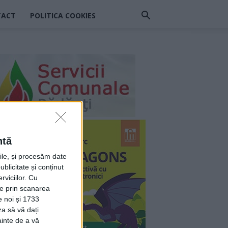
TACT
POLITICA COOKIES
ntă
rile, și procesăm date
ublicitate și conținut
viciilor.
Cu
ție prin scanarea
e noi și 1733
za să vă dați
ainte de a vă