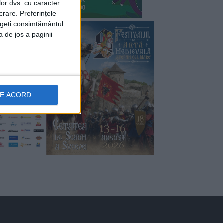
lor dvs. cu caracter
crare. Preferințele
rageți consimțământul
a de jos a paginii
DE ACORD