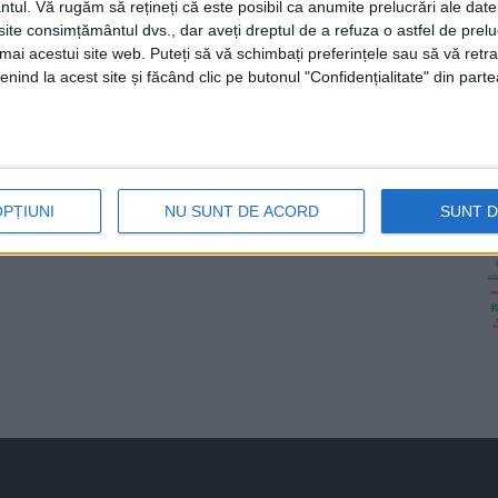
ntul.
Vă rugăm să rețineți că este posibil ca anumite prelucrări ale date
te consimțământul dvs., dar aveți dreptul de a refuza o astfel de prelu
umai acestui site web. Puteți să vă schimbați preferințele sau să vă ret
nind la acest site și făcând clic pe butonul "Confidențialitate" din parte
OPȚIUNI
NU SUNT DE ACORD
SUNT 