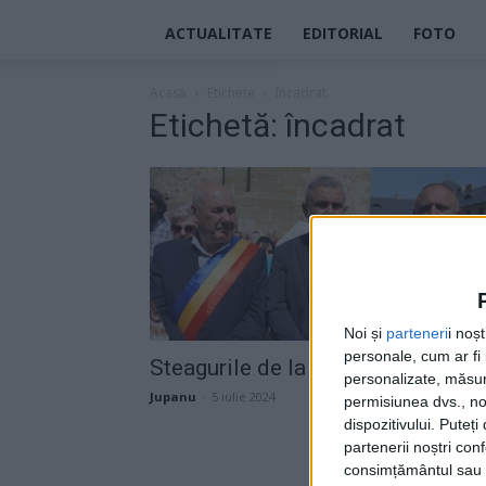
ACTUALITATE
EDITORIAL
FOTO
Acasă
Etichete
încadrat
Etichetă: încadrat
Noi și
parteneri
i noș
personale, cum ar fi i
Steagurile de la primărie
personalizate, măsura
Jupanu
-
5 iulie 2024
permisiunea dvs., noi
dispozitivului. Puteț
partenerii noștri con
consimțământul sau p