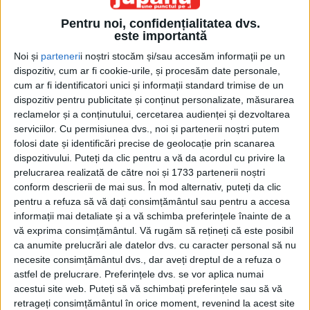
Pentru noi, confidențialitatea dvs.
este importantă
Noi și
parteneri
i noștri stocăm și/sau accesăm informații pe un
dispozitiv, cum ar fi cookie-urile, și procesăm date personale,
cum ar fi identificatori unici și informații standard trimise de un
dispozitiv pentru publicitate și conținut personalizate, măsurarea
Etichetă: grevă de avertisment
reclamelor și a conținutului, cercetarea audienței și dezvoltarea
serviciilor.
Cu permisiunea dvs., noi și partenerii noștri putem
folosi date și identificări precise de geolocație prin scanarea
dispozitivului. Puteți da clic pentru a vă da acordul cu privire la
prelucrarea realizată de către noi și 1733 partenerii noștri
conform descrierii de mai sus. În mod alternativ, puteți da clic
pentru a refuza să vă dați consimțământul sau pentru a accesa
informații mai detaliate și a vă schimba preferințele înainte de a
vă exprima consimțământul.
Vă rugăm să rețineți că este posibil
ca anumite prelucrări ale datelor dvs. cu caracter personal să nu
necesite consimțământul dvs., dar aveți dreptul de a refuza o
astfel de prelucrare. Preferințele dvs. se vor aplica numai
acestui site web. Puteți să vă schimbați preferințele sau să vă
Și-așa sîntem puțini
retrageți consimțământul în orice moment, revenind la acest site