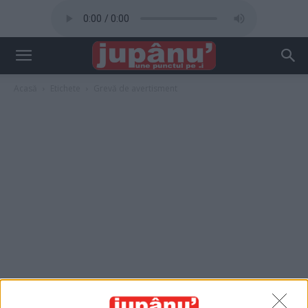
Acasă
Etichete
Grevă de avertisment