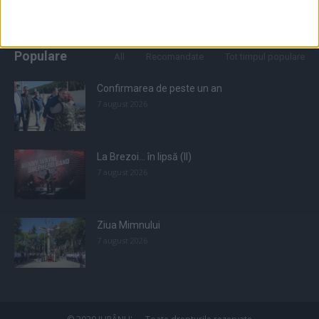
Populare
All
Recomandate
Tot timpul populare
Confirmarea de peste un an
7 august 2026
La Brezoi… în lipsă (II)
7 august 2026
Ziua Mimnului
7 august 2026