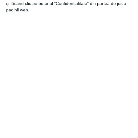
Jupanu
-
19 februarie 2026
și făcând clic pe butonul "Confidențialitate" din partea de jos a
paginii web.
Mai degrabă arial
Jupanu
-
29 ianuarie 2022