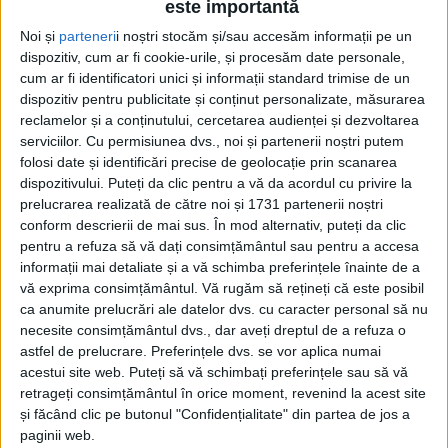
este importantă
Noi și
parteneri
i noștri stocăm și/sau accesăm informații pe un
dispozitiv, cum ar fi cookie-urile, și procesăm date personale,
cum ar fi identificatori unici și informații standard trimise de un
dispozitiv pentru publicitate și conținut personalizate, măsurarea
reclamelor și a conținutului, cercetarea audienței și dezvoltarea
serviciilor.
Cu permisiunea dvs., noi și partenerii noștri putem
Etichetă: dresaj
folosi date și identificări precise de geolocație prin scanarea
dispozitivului. Puteți da clic pentru a vă da acordul cu privire la
prelucrarea realizată de către noi și 1731 partenerii noștri
conform descrierii de mai sus. În mod alternativ, puteți da clic
pentru a refuza să vă dați consimțământul sau pentru a accesa
informații mai detaliate și a vă schimba preferințele înainte de a
vă exprima consimțământul.
Vă rugăm să rețineți că este posibil
ca anumite prelucrări ale datelor dvs. cu caracter personal să nu
necesite consimțământul dvs., dar aveți dreptul de a refuza o
astfel de prelucrare. Preferințele dvs. se vor aplica numai
acestui site web. Puteți să vă schimbați preferințele sau să vă
retrageți consimțământul în orice moment, revenind la acest site
și făcând clic pe butonul "Confidențialitate" din partea de jos a
Bariera lingvistică
paginii web.