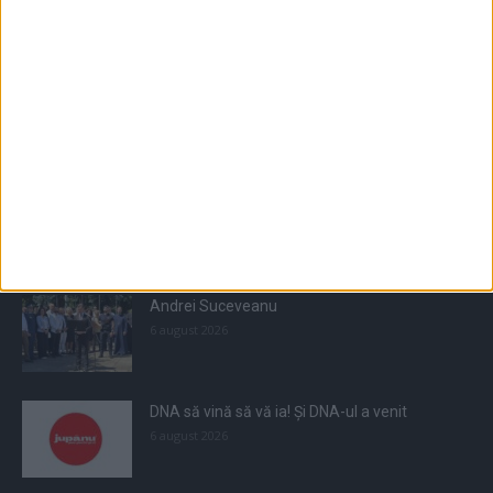
Populare
All
Recomandate
Tot timpul populare
Andrei Suceveanu
6 august 2026
DNA să vină să vă ia! Și DNA-ul a venit
6 august 2026