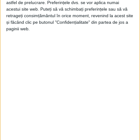
astfel de prelucrare. Preferințele dvs. se vor aplica numai
Jupanu
-
17 decembrie 2022
acestui site web. Puteți să vă schimbați preferințele sau să vă
retrageți consimțământul în orice moment, revenind la acest site
și făcând clic pe butonul "Confidențialitate" din partea de jos a
paginii web.
Unde sînt globurile?
Jupanu
-
10 iunie 2022