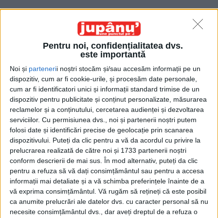
Pentru noi, confidențialitatea dvs.
este importantă
Noi și
parteneri
i noștri stocăm și/sau accesăm informații pe un
Acasă
Etichete
Cadouri
dispozitiv, cum ar fi cookie-urile, și procesăm date personale,
Etichetă: cadouri
cum ar fi identificatori unici și informații standard trimise de un
dispozitiv pentru publicitate și conținut personalizate, măsurarea
reclamelor și a conținutului, cercetarea audienței și dezvoltarea
serviciilor.
Cu permisiunea dvs., noi și partenerii noștri putem
folosi date și identificări precise de geolocație prin scanarea
dispozitivului. Puteți da clic pentru a vă da acordul cu privire la
prelucrarea realizată de către noi și 1733 partenerii noștri
conform descrierii de mai sus. În mod alternativ, puteți da clic
pentru a refuza să vă dați consimțământul sau pentru a accesa
informații mai detaliate și a vă schimba preferințele înainte de a
vă exprima consimțământul.
Vă rugăm să rețineți că este posibil
ca anumite prelucrări ale datelor dvs. cu caracter personal să nu
Nenea Bogdan există
necesite consimțământul dvs., dar aveți dreptul de a refuza o