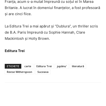
Franța, acum s-a mutat împreună cu soțul ei în Marea
Britanie. A lucrat în domeniul finanțelor, a fost profesoară
și are cinci fiice.
La Editura Trei a mai apărut și ”Dublura”, un thriller scris
de B.A. Paris împreună cu Sophie Hannah, Clare
Mackintosh și Holly Brown.
Editura Trei
ETICHETE
carte
Editura Trei
jupânu'
literatură
Reese Witherspoon
Suceava