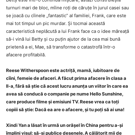
turnuri mari de bloc, mîine roți de căruțe în jurul casei sau
se joacă cu cîinele „fantastic” al familiei, Frank, care este
mai tot timpul un pic murdar. Și tocmai această
caracteristică neplăcută a lui Frank face ca o idee măreață
să-i vină lui Betty și cu puțin ajutor de la cea mai bună
prietenă a ei, Mae, să transforme o catastrofă într-o
afacere profitabilă.
Reese Witherspoon este actriță, mamă, iubitoare de
cîini, femeie de afaceri. A făcut prima afacere în clasa a
II-a, fără să știe că acest lucru anunța un viitor în care ea
avea să conducă o companie pe nume Hello Sunshine,
care produce filme și emisiuni TV. Reese vrea ca toți
copiii să știe: Dacă ea are o afacere, și tu poți să ai una!
Xindi Yan a lăsat în urmă un orășel în China pentru a-și
împlini visul: să-și publice desenele. A călătorit mii de