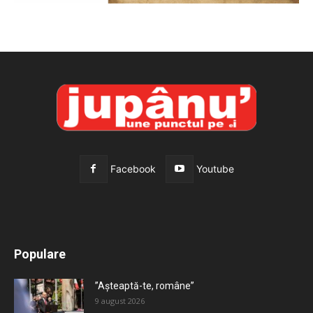
Facebook
Youtube
All
Recomandate
Tot timpul populare
Populare
Mai mult
”Așteaptă-te, române”
9 august 2026