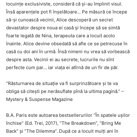
locuințe exclusiviste, consideră că și-au împlinit visul.
Însă aparențele pot fi înșelătoare… Pe măsură ce începe
să-și cunoască vecinii, Alice descoperă un secret
devastator despre noua ei casă și începe să se simtă
foarte legată de Nina, terapeuta care a locuit acolo
înainte. Alice devine obsedată să afle ce se petrecuse în
casă cu doi ani în urmă. Însă nimeni nu vrea să vorbească
despre asta. Vecinii ei au secrete, lucrurile nu sînt
perfecte cum par… iar viața ei atîrnă de un fir de păr.
“
Răsturnarea de situație va fi surprinzătoare și te va
obliga să citești pe nerăsuflate pînă la ultima pagină.” –
Mystery & Suspense Magazine
B.A. Paris este autoarea bestsellerurilor ”În spatele ușilor
închise” (Ed. Trei, 2017), ”The Breakdown”, ”Bring Me
Back” și ”The Dilemma”. După ce a locuit mulți ani în