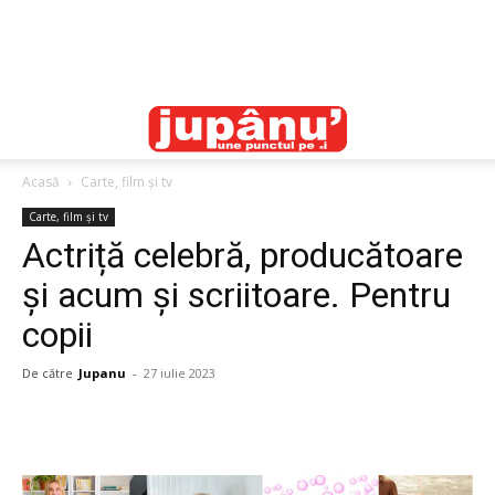
Acasă
Carte, film și tv
Carte, film și tv
Actriță celebră, producătoare
și acum și scriitoare. Pentru
copii
De către
Jupanu
-
27 iulie 2023