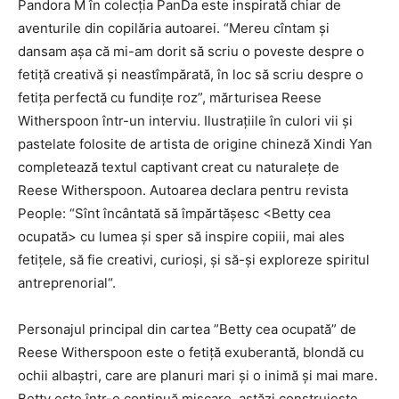
Pandora M în colecția PanDa este inspirată chiar de
aventurile din copilăria autoarei. “Mereu cîntam și
dansam așa că mi-am dorit să scriu o poveste despre o
fetiță creativă și neastîmpărată, în loc să scriu despre o
fetița perfectă cu fundițe roz”, mărturisea Reese
Witherspoon într-un interviu. Ilustrațiile în culori vii și
pastelate folosite de artista de origine chineză Xindi Yan
completează textul captivant creat cu naturalețe de
Reese Witherspoon. Autoarea declara pentru revista
People: “Sînt încântată să împărtășesc <Betty cea
ocupată> cu lumea și sper să inspire copiii, mai ales
fetițele, să fie creativi, curioși, și să-și exploreze spiritul
antreprenorial“.
Personajul principal din cartea ”Betty cea ocupată” de
Reese Witherspoon este o fetiță exuberantă, blondă cu
ochii albaștri, care are planuri mari și o inimă și mai mare.
Betty este într-o continuă mișcare, astăzi construiește