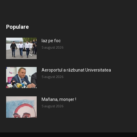
All
Recomandate
Tot timpul populare
Populare
Mai mult
Iaz pe foc
5 august 2026
Aeroportul a răzbunat Universitatea
5 august 2026
Mañana, monșer !
5 august 2026