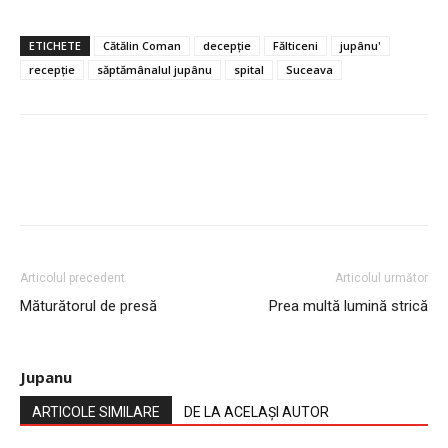
ETICHETE
Cătălin Coman
decepție
Fălticeni
jupânu'
recepție
săptămânalul jupânu
spital
Suceava
Articolul precedent
Articolul următor
Măturătorul de presă
Prea multă lumină strică
Jupanu
ARTICOLE SIMILARE
DE LA ACELAȘI AUTOR