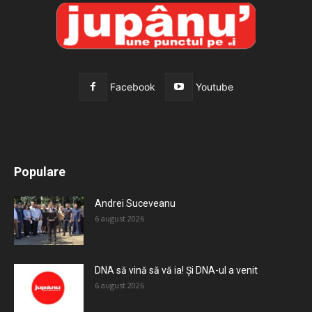
Facebook
Youtube
All
Recomandate
Tot timpul populare
Populare
Mai mult
Andrei Suceveanu
6 august 2026
DNA să vină să vă ia! Și DNA-ul a venit
6 august 2026