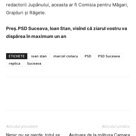
redactorii Jupânului, aceasta ar fi Comisia pentru Măgari,
Grajduri și Răgete.
Preș. PSD Suceava, Ioan Stan, visînd că ziarul vostru va
dispărea în maximum un an
ETICHETE
ioan stan
marcel ciolacu
PSD
PSD Suceava
replica
Suceava
Articolul precedent
Articolul următor
Nimic nu se pierde, totul se
Ajutoare de la mătușa Camara