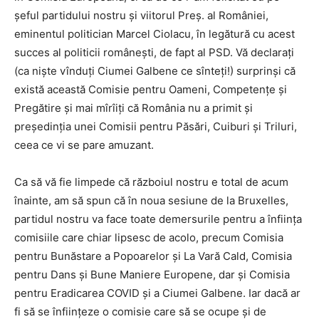
șeful partidului nostru și viitorul Preș. al României,
eminentul politician Marcel Ciolacu, în legătură cu acest
succes al politicii românești, de fapt al PSD. Vă declarați
(ca niște vînduți Ciumei Galbene ce sînteți!) surprinși că
există această Comisie pentru Oameni, Competențe și
Pregătire și mai mîrîiți că România nu a primit și
președinția unei Comisii pentru Păsări, Cuiburi și Triluri,
ceea ce vi se pare amuzant.
Ca să vă fie limpede că războiul nostru e total de acum
înainte, am să spun că în noua sesiune de la Bruxelles,
partidul nostru va face toate demersurile pentru a înființa
comisiile care chiar lipsesc de acolo, precum Comisia
pentru Bunăstare a Popoarelor și La Vară Cald, Comisia
pentru Dans și Bune Maniere Europene, dar și Comisia
pentru Eradicarea COVID și a Ciumei Galbene. Iar dacă ar
fi să se înființeze o comisie care să se ocupe și de