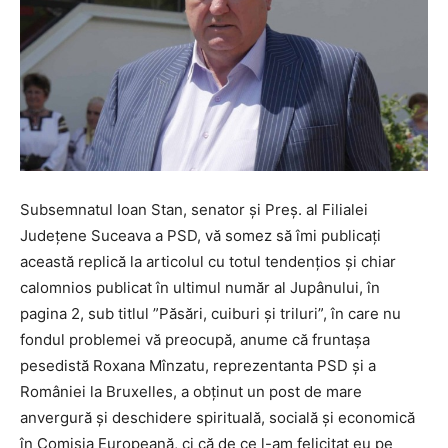
Subsemnatul Ioan Stan, senator și Preș. al Filialei
Județene Suceava a PSD, vă somez să îmi publicați
această replică la articolul cu totul tendențios și chiar
calomnios publicat în ultimul număr al Jupânului, în
pagina 2, sub titlul ”Păsări, cuiburi și triluri”, în care nu
fondul problemei vă preocupă, anume că fruntașa
pesedistă Roxana Mînzatu, reprezentanta PSD și a
României la Bruxelles, a obținut un post de mare
anvergură și deschidere spirituală, socială și economică
în Comisia Europeană, ci că de ce l-am felicitat eu pe