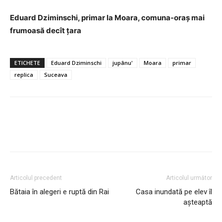
Eduard Dziminschi, primar la Moara, comuna-oraș mai
frumoasă decît țara
ETICHETE
Eduard Dziminschi
jupânu'
Moara
primar
replica
Suceava
Articolul precedent
Articolul următor
Bătaia în alegeri e ruptă din Rai
Casa inundată pe elev îl
așteaptă