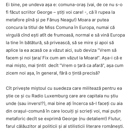
Ei bine, pe undeva așa e: comuna-oraș (vai, de ce nu s-o
fi făcut scriitor George – știți voi care! -, că îl rupea la
metafore pînă și pe Fănuș Neagu!) Moara ar putea
concura la titlul de Miss Comuna în Europa, numai că
virgulă cînd ești atît de frumoasă, normal e să vină Europa
la tine în bătătură, să privească, să se mire și apoi să
aplice la ea acasă ce a văzut aici, sub deviza ”Vrem să
facem și noi țara/ Fix cum am văzut la Moara!”. Așa-i că e
mai mișto, mai țintit decît ”Vrem o țară ca afară”, așa cum
zicem noi așa, în general, fără o țintă precisă?
Cît privește miștoul cu suedeza care militează pentru ea
știe ce și cu Radio Luxemburg care are capitala nu știu
unde (sau invers!?), mai bine ați încerca să-l faceți cu aia
din orașul-comună în care locuiți și scrieți voi, mai puțin
metaforic decît se exprimă George (nu detaliem!) Flutur,
farul călăuzitor al politicii și al stilisticii literare românești.