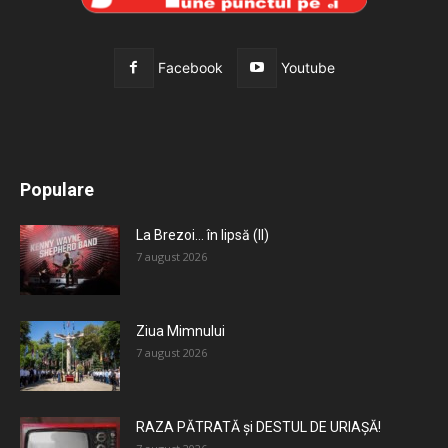
Facebook
Youtube
All
Recomandate
Tot timpul populare
Populare
Mai mult
La Brezoi… în lipsă (II)
7 august 2026
Ziua Mimnului
7 august 2026
RAZA PĂTRATĂ și DESTUL DE URIAȘĂ!