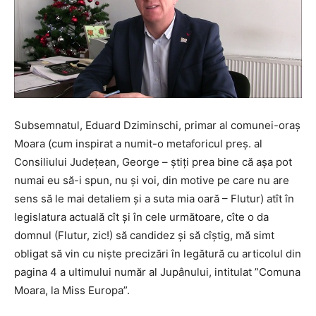
Subsemnatul, Eduard Dziminschi, primar al comunei-oraș
Moara (cum inspirat a numit-o metaforicul preș. al
Consiliului Județean, George – știți prea bine că așa pot
numai eu să-i spun, nu și voi, din motive pe care nu are
sens să le mai detaliem și a suta mia oară – Flutur) atît în
legislatura actuală cît și în cele următoare, cîte o da
domnul (Flutur, zic!) să candidez și să cîștig, mă simt
obligat să vin cu niște precizări în legătură cu articolul din
pagina 4 a ultimului număr al Jupânului, intitulat ”Comuna
Moara, la Miss Europa”.