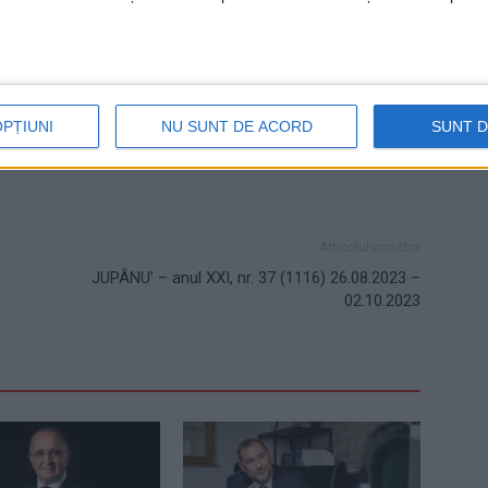
ânu'
stații de autobuz
Suceava
OPȚIUNI
NU SUNT DE ACORD
SUNT 
Articolul următor
JUPÂNU’ – anul XXI, nr. 37 (1116) 26.08.2023 –
02.10.2023