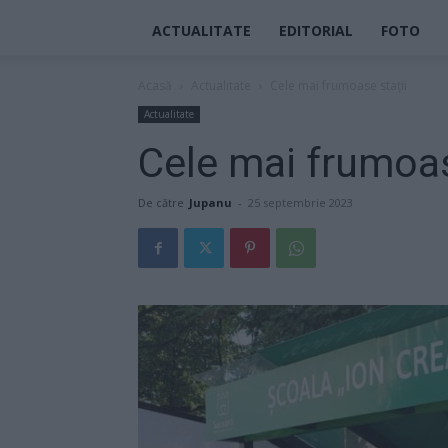
ACTUALITATE
EDITORIAL
FOTO
Acasă
Actualitate
Cele mai frumoase stații
Actualitate
Cele mai frumoas
De către
Jupanu
-
25 septembrie 2023