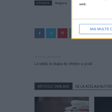
ETICHETE
Bulgaria
Europa
Ion Lungu
jup
web.
MAI MULTE 
Articolul precedent
La tablă, la slujba de sfințire a școlii
ARTICOLE SIMILARE
DE LA ACELAȘI AUTOR