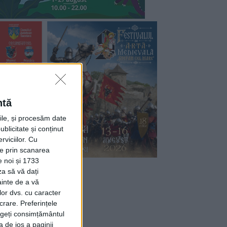
ntă
rile, și procesăm date
ublicitate și conținut
viciilor.
Cu
ție prin scanarea
e noi și 1733
za să vă dați
ainte de a vă
lor dvs. cu caracter
crare. Preferințele
rageți consimțământul
a de jos a paginii