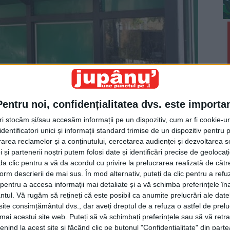
Pentru noi, confidențialitatea dvs. este importa
tri stocăm și/sau accesăm informații pe un dispozitiv, cum ar fi cookie-u
i de autobuz din Suceava sînt printre cele mai
dentificatori unici și informații standard trimise de un dispozitiv pentru p
rea reclamelor și a conținutului, cercetarea audienței și dezvoltarea ser
 și partenerii noștri putem folosi date și identificări precise de geoloca
i da clic pentru a vă da acordul cu privire la prelucrarea realizată de cătr
n Europa.
form descrierii de mai sus. În mod alternativ, puteți da clic pentru a refu
entru a accesa informații mai detaliate și a vă schimba preferințele în
ntul.
Vă rugăm să rețineți că este posibil ca anumite prelucrări ale date
te consimțământul dvs., dar aveți dreptul de a refuza o astfel de prelu
umai acestui site web. Puteți să vă schimbați preferințele sau să vă ret
nind la acest site și făcând clic pe butonul "Confidențialitate" din parte