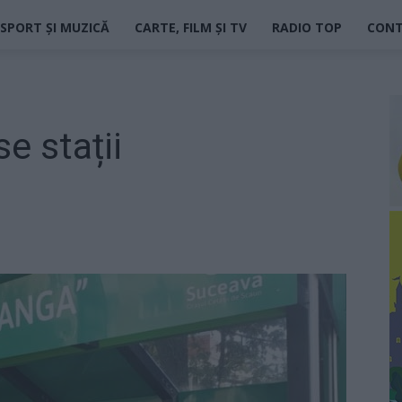
SPORT ȘI MUZICĂ
CARTE, FILM ȘI TV
RADIO TOP
CON
e stații