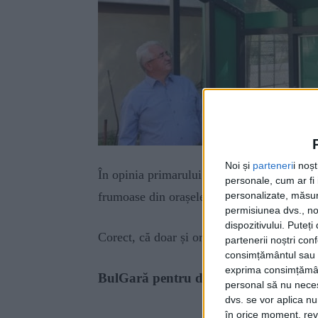
Noi și
parteneri
i noș
În opinia primarului Ion Lungu, noile stați
personale, cum ar fi i
personalizate, măsura
frumoase din orașele europene.
permisiunea dvs., noi
dispozitivului. Puteț
Corect, că doar și orașele bulgărești sînt î
partenerii noștri con
consimțământul sau p
exprima consimțămâ
BulGară pentru doi
personal să nu necesi
dvs. se vor aplica n
în orice moment, reve