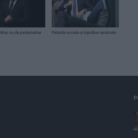
litar, nu de parlamentar
Petarde sociale și înjurături sindicale
P