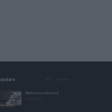
opulare
All
Mai mult
Măturătorul de presă
8 august 2026