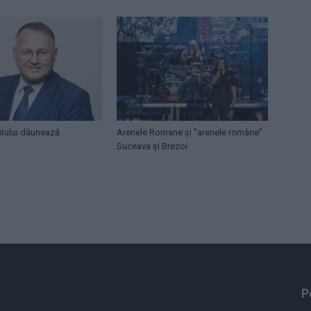
stului dăunează
Arenele Romane și ”arenele române”
Suceava și Brezoi
P