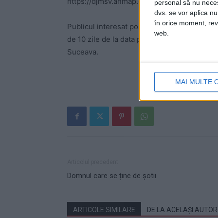
https://djmsv.anmap.gov.ro.
personal să nu necesi
dvs. se vor aplica n
în orice moment, reve
Publicul interesat poate înainta comentarii/o
web.
de 10 zile de la data publicării anunțului p
Suceava.
MAI MULTE 
Articolul precedent
Domnul care se ține de șotii
ARTICOLE SIMILARE
DE LA ACELAȘI AUTOR