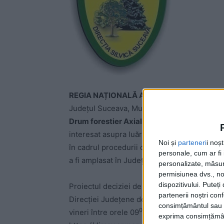
REGIA NAȚIONALĂ A PĂDURILOR ROMSILVA
Județul Suceava, Municipiul Suceava, Bulevard
Drum forestier Axial Cârlibaba – demolare 
interesat asupra luării deciziei etapei de 
Noi și
parteneri
i noș
în cadrul procedurii de evaluare a impactul
personale, cum ar fi i
a fi amplasat în Județul Suceava, Comuna Câ
personalizate, măsura
permisiunea dvs., noi
dispozitivului. Puteț
Proiectul deciziei de încadrare și motivele 
partenerii noștri con
Direcției Județene de Mediu Suceava din mun. 
consimțământul sau p
00
00
vineri între orele 09
– 13
, precum și la 
exprima consimțămâ