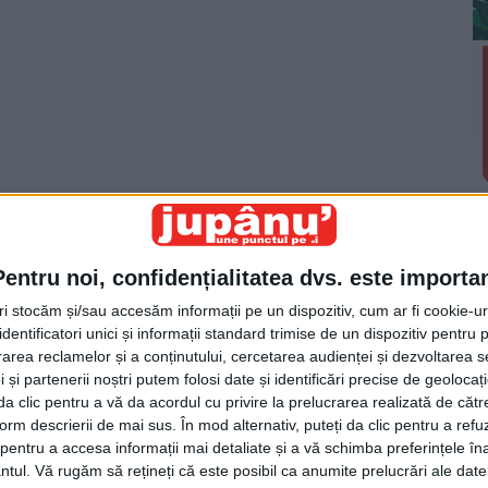
 prin DIRECȚIA SILVICĂ SUCEAVA
,
cu sediul în
ul 1 Mai, nr. 6, titular al proiectului
“Reabilitare
și reconstruire pod la hm 115+06”,
anunță publicul
Pentru noi, confidențialitatea dvs. este importa
încadrare de către Direcția Județeană de Mediu Suceava
tri stocăm și/sau accesăm informații pe un dispozitiv, cum ar fi cookie-u
ui asupra mediului, pentru proiectul menționat, propus
dentificatori unici și informații standard trimise de un dispozitiv pentru p
rlibaba, Drum forestier Axial Cârlibaba hm 115+06.
rea reclamelor și a conținutului, cercetarea audienței și dezvoltarea ser
 și partenerii noștri putem folosi date și identificări precise de geoloca
i da clic pentru a vă da acordul cu privire la prelucrarea realizată de cătr
care o fundamenteaza pot fi consultate la sediul
form descrierii de mai sus. În mod alternativ, puteți da clic pentru a refu
Suceava, str. Bistriței nr. 1A, în zilele de luni –
entru a accesa informații mai detaliate și a vă schimba preferințele în
următoarea adresă de internet:
ntul.
Vă rugăm să rețineți că este posibil ca anumite prelucrări ale date