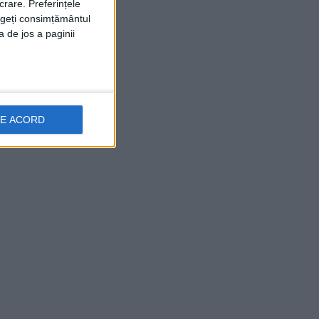
crare. Preferințele
rageți consimțământul
a de jos a paginii
DE ACORD