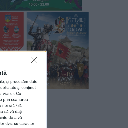
ntă
rile, și procesăm date
ublicitate și conținut
viciilor.
Cu
ție prin scanarea
e noi și 1731
za să vă dați
ainte de a vă
lor dvs. cu caracter