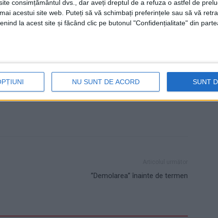
te consimțământul dvs., dar aveți dreptul de a refuza o astfel de prelu
umai acestui site web. Puteți să vă schimbați preferințele sau să vă ret
nind la acest site și făcând clic pe butonul "Confidențialitate" din parte
bservații la proiectul deciziei de încadrare în termen
e pagina de internet a Direcției Județene de Mediu
OPȚIUNI
NU SUNT DE ACORD
SUNT 
Articolul următor
”Demolarea” înainte de termen