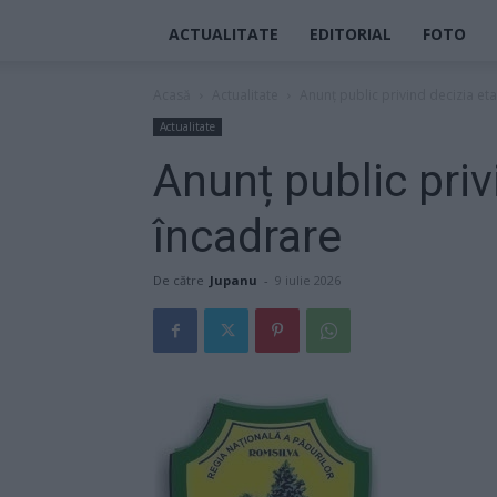
ACTUALITATE
EDITORIAL
FOTO
Acasă
Actualitate
Anunț public privind decizia et
Actualitate
Anunț public priv
încadrare
De către
Jupanu
-
9 iulie 2026