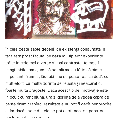
În cele peste șapte decenii de existență consumată în
țara asta prost făcută, pe baza multiplelor experiențe
trăite în cele mai diverse și mai contrastante medii
imaginabile, am ajuns să pot afirma cu tărie că nimic
important, frumos, lăudabil, nu se poate realiza decît cu
mult efort, cu multă dorință de reușită și neapărat cu
foarte multă dragoste. Dacă acest tip de motivație este
înlocuit cu ranchiuna, ura și dorința de a vedea capra de
peste drum crăpînd, rezultatele nu pot fi decît nenorocite,
chiar dacă unele din ele se pot confunda temporar cu
performanța, cu reușita.