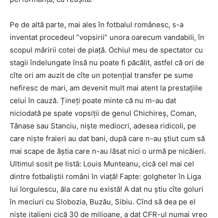
Pe de altă parte, mai ales în fotbalul românesc, s-a
inventat procedeul ”vopsirii” unora oarecum vandabili, în
scopul măririi cotei de piață. Ochiul meu de spectator cu
stagii îndelungate însă nu poate fi păcălit, astfel că ori de
cîte ori am auzit de cîte un potențial transfer pe sume
nefiresc de mari, am devenit mult mai atent la prestațiile
celui în cauză. Țineți poate minte că nu m-au dat
niciodată pe spate vopsiții de genul Chichireș, Coman,
Tănase sau Stanciu, niște mediocri, adesea ridicoli, pe
care niște fraieri au dat bani, după care n-au știut cum să
mai scape de ăștia care n-au lăsat nici o urmă pe nicăieri.
Ultimul sosit pe listă: Louis Munteanu, cică cel mai cel
dintre fotbaliștii români în viață! Fapte: golgheter în Liga
lui Iorgulescu, ăla care nu există! A dat nu știu cîte goluri
în meciuri cu Slobozia, Buzău, Sibiu. Cînd să dea pe el
niște italieni cică 30 de milioane, a dat CFR-ul numai vreo