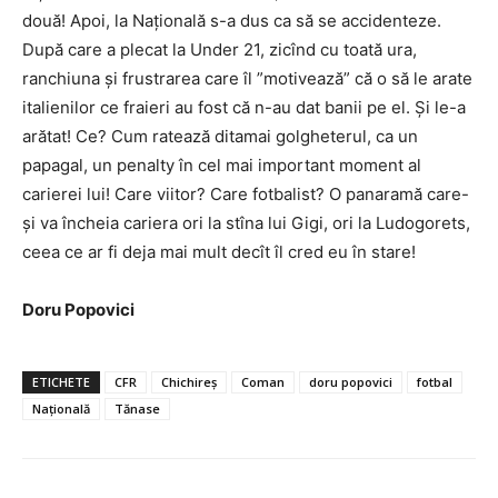
două! Apoi, la Națională s-a dus ca să se accidenteze.
După care a plecat la Under 21, zicînd cu toată ura,
ranchiuna și frustrarea care îl ”motivează” că o să le arate
italienilor ce fraieri au fost că n-au dat banii pe el. Și le-a
arătat! Ce? Cum ratează ditamai golgheterul, ca un
papagal, un penalty în cel mai important moment al
carierei lui! Care viitor? Care fotbalist? O panaramă care-
și va încheia cariera ori la stîna lui Gigi, ori la Ludogorets,
ceea ce ar fi deja mai mult decît îl cred eu în stare!
Doru Popovici
ETICHETE
CFR
Chichireș
Coman
doru popovici
fotbal
Națională
Tănase