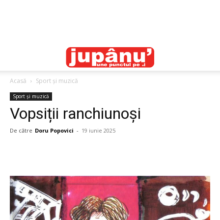
Acasă
Sport și muzică
Sport și muzică
Vopsiții ranchiunoși
De către
Doru Popovici
-
19 iunie 2025