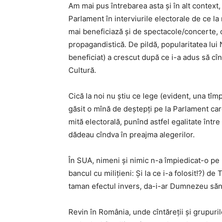
Am mai pus întrebarea asta și în alt context, 
Parlament în interviurile electorale de ce l
mai beneficiază și de spectacole/concerte,
propagandistică. De pildă, popularitatea lui 
beneficiat) a crescut după ce i-a adus să cîn
Cultură.
Cică la noi nu știu ce lege (evident, una tîm
găsit o mînă de deștepți pe la Parlament ca
mită electorală, punînd astfel egalitate între
dădeau cîndva în preajma alegerilor.
În SUA, nimeni și nimic n-a împiedicat-o pe 
bancul cu milițieni: Și la ce i-a folosit!?) de
taman efectul invers, da-i-ar Dumnezeu sănăt
Revin în România, unde cîntăreții și grupuril