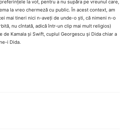
e preferințele la vot, pentru a nu supăra pe vreunul care,
hema la vreo chermeză cu public. În acest context, am
i mai tineri nici n-aveți de unde-o ști, că nimeni n-o
ită, nu cîntată, adică într-un clip mai mult religios)
 de Kamala și Swift, cuplul Georgescu și Dida chiar a
ine-i Dida.