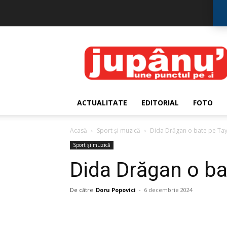
JUPÂNU'
ACTUALITATE
EDITORIAL
FOTO
Acasă
Sport și muzică
Dida Drăgan o bate pe Tayl
Sport și muzică
Dida Drăgan o ba
De către
Doru Popovici
-
6 decembrie 2024