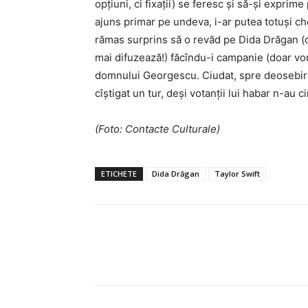
opțiuni, ci fixații) se feresc și să-și exprim
ajuns primar pe undeva, i-ar putea totuși c
rămas surprins să o revăd pe Dida Drăgan (ce
mai difuzează!) făcîndu-i campanie (doar vorb
domnului Georgescu. Ciudat, spre deosebire
cîștigat un tur, deși votanții lui habar n-au c
(Foto: Contacte Culturale)
ETICHETE
Dida Drăgan
Taylor Swift