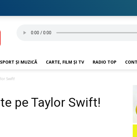
SPORT ȘI MUZICĂ
CARTE, FILM ȘI TV
RADIO TOP
CON
or Swift!
te pe Taylor Swift!