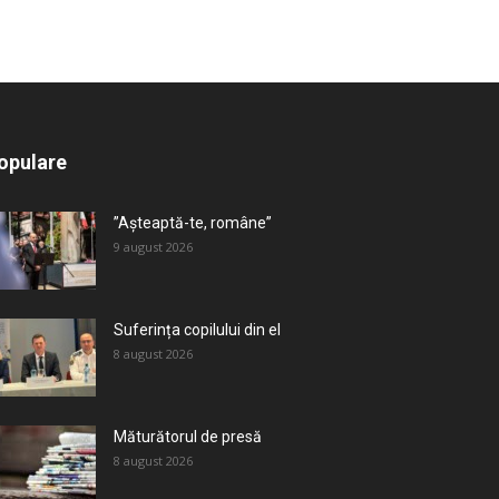
All
Recomandate
Tot timpul populare
opulare
Mai mult
”Așteaptă-te, române”
9 august 2026
Suferința copilului din el
8 august 2026
Măturătorul de presă
8 august 2026