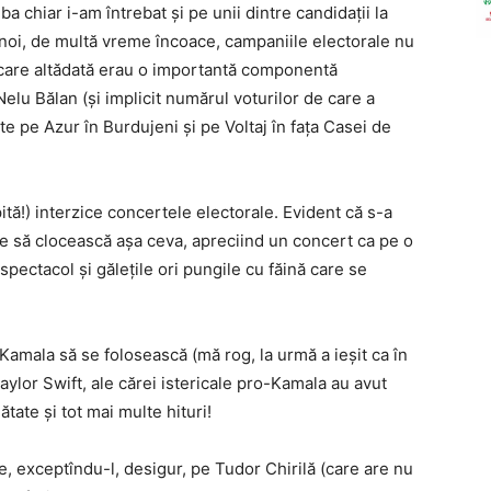
ba chiar i-am întrebat și pe unii dintre candidații la
a noi, de multă vreme încoace, campaniile electorale nu
 care altădată erau o importantă componentă
Nelu Bălan (și implicit numărul voturilor de care a
te pe Azur în Burdujeni și pe Voltaj în fața Casei de
pită!) interzice concertele electorale. Evident că s-a
re să clocească așa ceva, apreciind un concert ca pe o
 spectacol și gălețile ori pungile cu făină care se
Kamala să se folosească (mă rog, la urmă a ieșit ca în
 Taylor Swift, ale cărei istericale pro-Kamala au avut
ate și tot mai multe hituri!
e, exceptîndu-l, desigur, pe Tudor Chirilă (care are nu