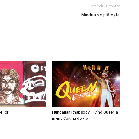
Articolul următor
Mîndria se plătește
lilor
Hungarian Rhapsody – Cînd Queen a
învins Cortina de Fier