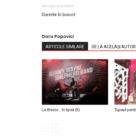
Articolul precedent
Durerile în boicot
Doru Popovici
ARTICOLE SIMILARE
DE LA ACELAȘI AUTOR
La Brezoi… în lipsă (II)
Tupeul penibi