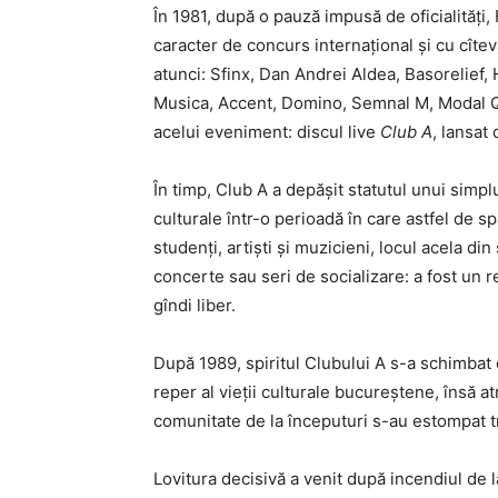
În 1981, după o pauză impusă de oficialități,
caracter de concurs internațional și cu cîtev
atunci: Sfinx, Dan Andrei Aldea, Basorelief,
Musica, Accent, Domino, Semnal M, Modal Q 
acelui eveniment: discul live
Club A
, lansat
În timp, Club A a depășit statutul unui simpl
culturale într-o perioadă în care astfel de sp
studenți, artiști și muzicieni, locul acela d
concerte sau seri de socializare: a fost un refu
gîndi liber.
După 1989, spiritul Clubului A s-a schimbat 
reper al vieții culturale bucureștene, însă 
comunitate de la începuturi s-au estompat t
Lovitura decisivă a venit după
incendiul de l