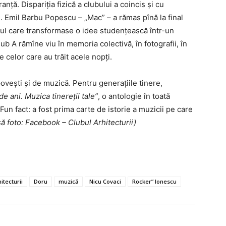
nță. Dispariția fizică a clubului a coincis și cu
se. Emil Barbu Popescu – „Mac” – a rămas pînă la final
omul care transformase o idee studențească într-un
b A rămîne viu în memoria colectivă, în fotografii, în
e celor care au trăit acele nopți.
ovești și de muzică. Pentru generațiile tinere,
e ani. Muzica tinereții tale”
, o antologie în toată
 Fun fact: a fost prima carte de istorie a muzicii pe care
ă foto: Facebook – Clubul Arhitecturii)
itecturii
Doru
muzică
Nicu Covaci
Rocker” Ionescu