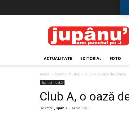
JUPÂNU'
ACTUALITATE
EDITORIAL
FOTO
Acasă
Sport și muzică
Club A, o oază de lumină
Sport și muzică
Club A, o oază d
De către
Jupanu
-
14 mai 2026