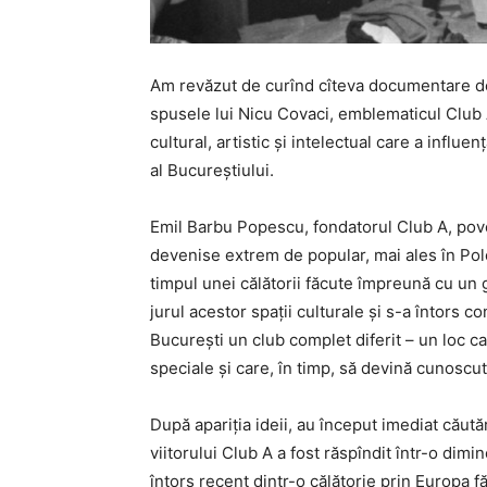
Am revăzut de curînd cîteva documentare de
spusele lui
Nicu Covaci
, emblematicul Club 
cultural, artistic și intelectual care a influe
al Bucureștiului.
Emil Barbu Popescu
, fondatorul Club A, pov
devenise extrem de popular, mai ales în Polo
timpul unei călătorii făcute împreună cu un g
jurul acestor spații culturale și s-a întors c
București un club complet diferit – un loc ca
speciale și care, în timp, să devină cunoscut
După apariția ideii, au început imediat căutăr
viitorului Club A a fost răspîndit într-o dim
întors recent dintr-o călătorie prin Europa f