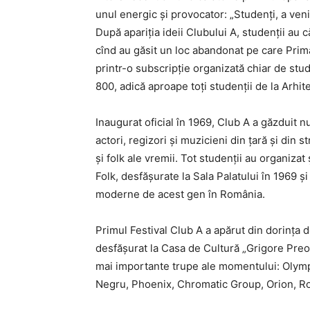
unul energic și provocator: „Studenți, a veni
După apariția ideii Clubului A, studenții au 
cînd au găsit un loc abandonat pe care Primăr
printr-o subscripție organizată chiar de stude
800, adică aproape toți studenții de la Arhit
Inaugurat oficial în 1969, Club A a găzduit n
actori, regizori și muzicieni din țară și din 
și folk ale vremii. Tot studenții au organiza
Folk, desfășurate la Sala Palatului în 1969 
moderne de acest gen în România.
Primul Festival Club A a apărut din dorința 
desfășurat la Casa de Cultură „Grigore Preo
mai importante trupe ale momentului: Olympi
Negru, Phoenix, Chromatic Group, Orion, Rom