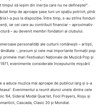
t timpul să ieșim din inerția care nu ne definește!”.
căutat timp de aproape șase luni un spațiu potrivit, pînă
ia l-a pus la dispoziție. Între timp, s-au strîns fonduri
nți, iar cei care au contribuit financiar – aproximativ
ectură – au devenit membri fondatori ai clubului.
umeroase personalități ale culturii românești – artiști,
străinătate -, precum și cele mai importante formații pop
t și primele mari Festivaluri Naționale de Muzică Pop și
și 1971, evenimente considerate începuturile mișcării
de a aduce muzica mai aproape de publicul larg și s-a
teasa”. Evenimentul a reunit atunci unele dintre cele
c ’64, Sideral Modal Quartet, Fool Prayers, Roșu și
anticii, Cascada, Clasic 20 și Mondial.