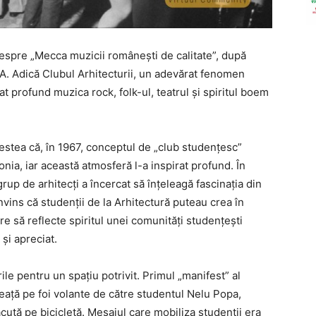
spre „Mecca muzicii românești de calitate”, după
A. Adică Clubul Arhitecturii, un adevărat fenomen
nțat profund muzica rock, folk-ul, teatrul și spiritul boem
estea că, în 1967, conceptul de „club studențesc”
nia, iar această atmosferă l-a inspirat profund. În
rup de arhitecți a încercat să înțeleagă fascinația din
onvins că studenții de la Arhitectură puteau crea în
re să reflecte spiritul unei comunități studențești
 și apreciat.
ile pentru un spațiu potrivit. Primul „manifest” al
ineață pe foi volante de către studentul Nelu Popa,
ăcută pe bicicletă. Mesajul care mobiliza studenții era