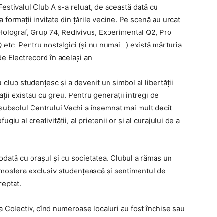
 Festivalul Club A s-a reluat, de această dată cu
a formații invitate din țările vecine. Pe scenă au urcat
 Holograf, Grup 74, Redivivus, Experimental Q2, Pro
etc. Pentru nostalgici (și nu numai…) există mărturia
 de Electrecord în același an.
u club studențesc și a devenit un simbol al libertății
ații existau cu greu. Pentru generații întregi de
in subsolul Centrului Vechi a însemnat mai mult decît
giu al creativității, al prieteniilor și al curajului de a
odată cu orașul și cu societatea. Clubul a rămas un
atmosfera exclusiv studențească și sentimentul de
reptat.
a Colectiv
, cînd numeroase localuri au fost închise sau