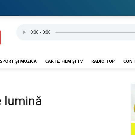
SPORT ȘI MUZICĂ
CARTE, FILM ȘI TV
RADIO TOP
CON
e lumină