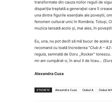
transformate din cauza noilor reguli de sigura
dispariția treptată a generației care îl crea
una dintre figurile esențiale ale poveștii, 
fenomen cultural unic în România. Totuși, Clu
muzica lansată acolo și, mai ales, în poveștil
Eu, una, nu pot decît să mă bucur de acele p
recomand cu toată încrederea ”
Club A – 42 d
regula, semnată de
Doru ,,Rocker” Ionescu
.
mi-am cumpărat-o, în anul II de liceu…
(Surs
Alexandra Cuza
ETICHETE
Alexandra Cuza
Clubul A
Clubul Arh