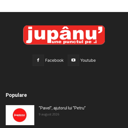
Facebook
Youtube
All
Recomandate
Tot timpul populare
Populare
Mai mult
”Pavel”, ajutorul lui ”Petru”
9 august 2026