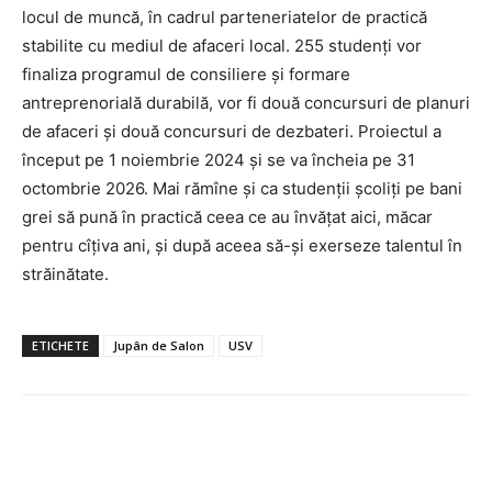
locul de muncă, în cadrul parteneriatelor de practică
stabilite cu mediul de afaceri local. 255 studenți vor
finaliza programul de consiliere și formare
antreprenorială durabilă, vor fi două concursuri de planuri
de afaceri și două concursuri de dezbateri. Proiectul a
început pe 1 noiembrie 2024 și se va încheia pe 31
octombrie 2026. Mai rămîne și ca studenții școliți pe bani
grei să pună în practică ceea ce au învățat aici, măcar
pentru cîțiva ani, și după aceea să-și exerseze talentul în
străinătate.
ETICHETE
Jupân de Salon
USV