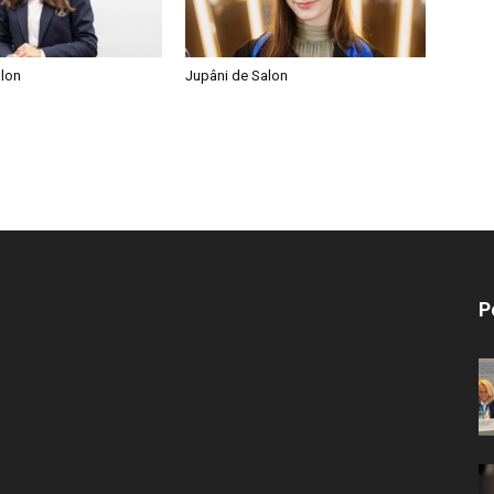
lon
Jupâni de Salon
P