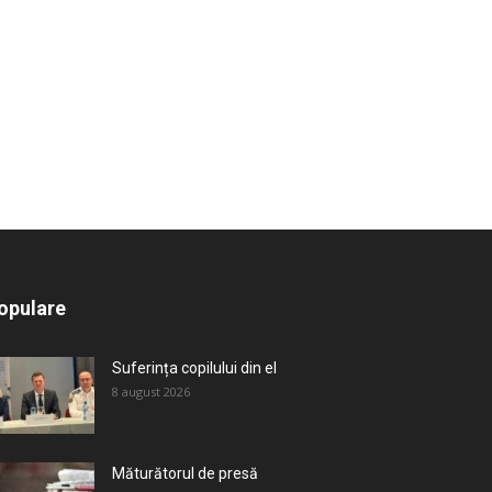
All
Recomandate
Tot timpul populare
opulare
Mai mult
Suferința copilului din el
8 august 2026
Măturătorul de presă