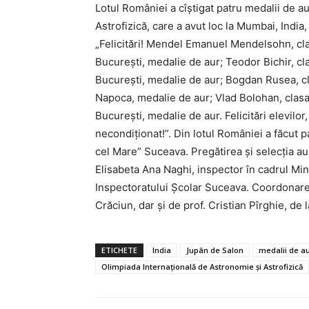
Lotul României a cîștigat patru medalii de a
Astrofizică, care a avut loc la Mumbai, India,
„Felicitări! Mendel Emanuel Mendelsohn, clas
București, medalie de aur; Teodor Bichir, cla
București, medalie de aur; Bogdan Rusea, cla
Napoca, medalie de aur; Vlad Bolohan, clasa 
București, medalie de aur. Felicitări elevilor, 
necondiționat!”. Din lotul României a făcut p
cel Mare” Suceava. Pregătirea și selecția au 
Elisabeta Ana Naghi, inspector în cadrul Mini
Inspectoratului Școlar Suceava. Coordonarea 
Crăciun, dar și de prof. Cristian Pîrghie, de l
ETICHETE
India
Jupân de Salon
medalii de a
Olimpiada Internațională de Astronomie și Astrofizică