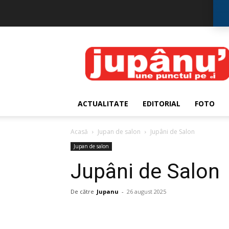
JUPÂNU'
ACTUALITATE
EDITORIAL
FOTO
Acasă
Jupan de salon
Jupâni de Salon
Jupan de salon
Jupâni de Salon
De către
Jupanu
-
26 august 2025