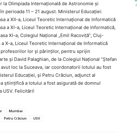
ur la Olimpiada Internațională de Astronomie și
 în perioada 11 – 21 august. Ministerul Educației:
a a XII-a, Liceul Teoretic Internațional de Informatică
sa a XI-a, Liceul Teoretic Internațional de Informatică,
sa XI-a, Colegiul Național „Emil Racoviță”, Cluj-
a X-a, Liceul Teoretic Internațional de Informatică
profesorilor lor și părinților, pentru sprijin
arte și David Palaghian, de la Colegiul Național ”Ștefan
avut loc la Suceava, iar coordonatorii lotului au fost
sterul Educației, și Petru Crăciun, adjunct al
științifică a lotului a fost asigurată de domnul
a USV. Felicitări!
ur
Mumbai
Petru Crăciun
USV