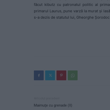
făcut kibutz cu patronatul politic al prima
primarul Laurus, pune varză la murat şi lasă 
s-a dezis de statutul lui, Gheorghe Şorodo
Articolul precedent
Maimuţe cu grenade (II)