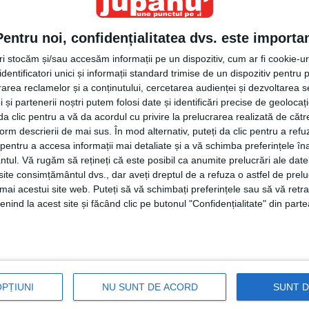
, de ghiolbani şi aprozariste masculinizate, de foanfe
nte şi tupeişti agramaţi.
Această zoologie revoltător de
Pentru noi, confidențialitatea dvs. este importa
ilă şi incompetentă a ajuns să birjărească destinele
comunităţi. Primari rurali cu două clase mai mult ca
tri stocăm și/sau accesăm informații pe un dispozitiv, cum ar fi cookie-u
dentificatori unici și informații standard trimise de un dispozitiv pentru p
l au ajuns să umilească profesori, medici, intelectuali
rea reclamelor și a conținutului, cercetarea audienței și dezvoltarea ser
neral, care încearcă să-şi facă în mod onest meseria.
 și partenerii noștri putem folosi date și identificări precise de geoloca
i trezeşte cîte un buhai de ăsta de baltă care, după ce
i da clic pentru a vă da acordul cu privire la prelucrarea realizată de cătr
aţa că a avut un coşmar cumplit, că obştea pe care o
form descrierii de mai sus. În mod alternativ, puteți da clic pentru a refu
number one, că toată lumea trebuie să-i stea la picioare,
entru a accesa informații mai detaliate și a vă schimba preferințele în
ntul.
Vă rugăm să rețineți că este posibil ca anumite prelucrări ale date
„ooo, preaslăvitule, cît de bun, înţelegător şi mare eşti
te consimțământul dvs., dar aveți dreptul de a refuza o astfel de prelu
e se cred buricul pămîntului şi care taie şi spînzură la
umai acestui site web. Puteți să vă schimbați preferințele sau să vă ret
 nu-s mai sus de genunchiul broaştei. Cine le dă nas
nind la acest site și făcând clic pe butonul "Confidențialitate" din parte
litatea” lor de mari ştrumfi de partid. Un troglodit care
fesorii şi de medicii comunităţii de parcă el ar avea cine
sului oraş Milişăuţi, Mircea Laurus, s-a luat în public de
tea sa. S-a întîmplat la deschiderea noului an de
OPȚIUNI
NU SUNT DE ACORD
SUNT 
i-a permis să-l muştruluiască pe dascăl pentru că lasă
e şi să-i spună că mai mulţi părinţi i s-au plîns că lasă