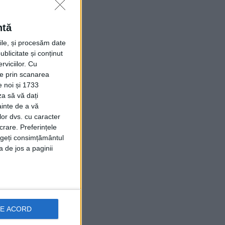
ntă
rile, și procesăm date
ublicitate și conținut
viciilor.
Cu
ție prin scanarea
e noi și 1733
za să vă dați
ainte de a vă
lor dvs. cu caracter
crare. Preferințele
rageți consimțământul
a de jos a paginii
DE ACORD