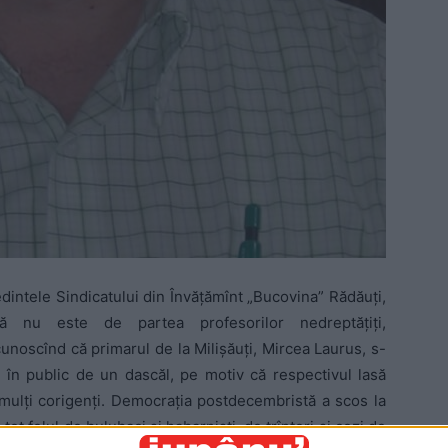
dintele Sindicatului din Învăţămînt „Bucovina” Rădăuţi,
dcă nu este de partea profesorilor nedreptăţiţi,
unoscînd că primarul de la Milişăuţi, Mircea Laurus, s-
t în public de un dascăl, pe motiv că respectivul lasă
mulţi corigenţi. Democraţia postdecembristă a scos la
 tot felul de bulubaci şi habarnişti, de trîntori şi cozi de