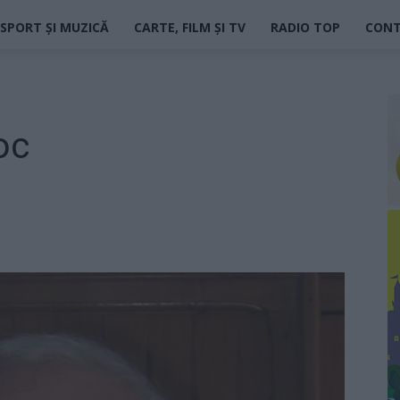
SPORT ȘI MUZICĂ
CARTE, FILM ȘI TV
RADIO TOP
CON
oc