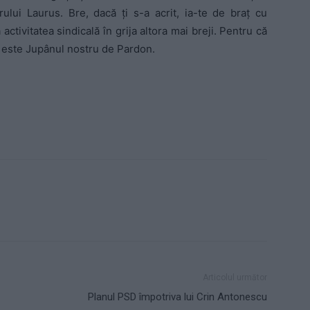
rului Laurus. Bre, dacă ţi s-a acrit, ia-te de braţ cu
activitatea sindicală în grija altora mai breji. Pentru că
c este Jupânul nostru de Pardon.
Articolul următor
Planul PSD împotriva lui Crin Antonescu