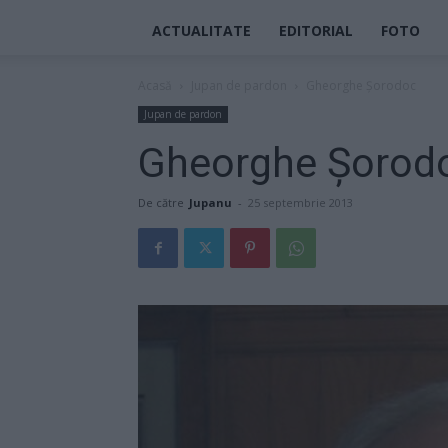
ACTUALITATE
EDITORIAL
FOTO
Acasă
Jupan de pardon
Gheorghe Şorodoc
Jupan de pardon
Gheorghe Şorod
De către
Jupanu
-
25 septembrie 2013