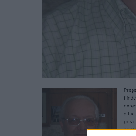
Preşe
fiin
nerec
a lua
prea 
iveală