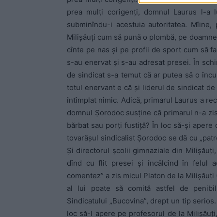
prea mulţi corigenţi, domnul Laurus l-a lu
subminîndu-i acestuia autoritatea. Mîine,
Milişăuţi cum să pună o plombă, pe doamne
cînte pe nas şi pe profii de sport cum să f
s-au enervat şi s-au adresat presei. În schi
de sindicat s-a temut că ar putea să o înc
totul enervant e că şi liderul de sindicat 
întîmplat nimic. Adică, primarul Laurus a re
domnul Şorodoc susţine că primarul n-a zis
bărbat sau porţi fustiţă? În loc să-şi apere 
tovarăşul sindicalist Şorodoc se dă cu „patr
Şi directorul şcolii gimnaziale din Milişăuţi,
dînd cu flit presei şi încălcînd în felul 
comentez” a zis micul Platon de la Milişăuţi 
al lui poate să comită astfel de penibil
Sindicatului „Bucovina”, drept un tip serios
loc să-l apere pe profesorul de la Milişăuţi