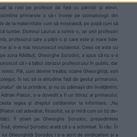
at la rost pe profesor de faţă cu părinţii şi elevii,
 poimîine primarele o să-i înveţe pe stomatologii din
le de la maternitate cum să moşească, pe popă cum să
acă tumbe. Domnul Laurus a comis-o, iar unii profesori
mb, profesorul care a păţit-o şi care este şi mare lider
urce şi n-a mai recunoscut incidentul. Ceea ce este cu
de pe zona Rădăuţi, Gheorghe Şorodoc, a spus că nu s-a
cunoscut că i-a bătut obrazul profesorului în public, dar
 nimic. Păi, cum devine treaba, coane Gheorghiţă, eşti
colegul, în loc să ia atitudine faţă de gestul primarului,
onatul” de la primărie, şi nu cu pălmaşii din învăţămînt.
 Adrian Platon, s-a dovedit a fi un titirez al primarului,
acesta legea şi dreptul cetăţenilor la informare. „Nu
(Platon cel adevărat, filosoful, se şi miră cum un tiz de-
ităţi). Îl ştiam pe Gheorghe Şorodoc, preşedintele
. Însă, domnul Şorodoc arată că s-a schimbat. În rău. În
, lui Gheorghiţă Şorodoc i s-a acrit de sindicalism şi a