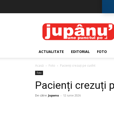
JUPÂNU'
ACTUALITATE
EDITORIAL
FOTO
Acasă
Foto
Pacienți crezuți pe cuvînt
Foto
Pacienți crezuți 
De către
Jupanu
-
12 iunie 2026