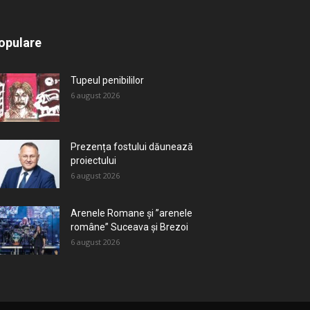
All
Recomandate
Tot timpul populare
opulare
Mai mult
Tupeul penibililor
6 august 2026
Prezența fostului dăunează
proiectului
6 august 2026
Arenele Romane și ”arenele
române” Suceava și Brezoi
6 august 2026