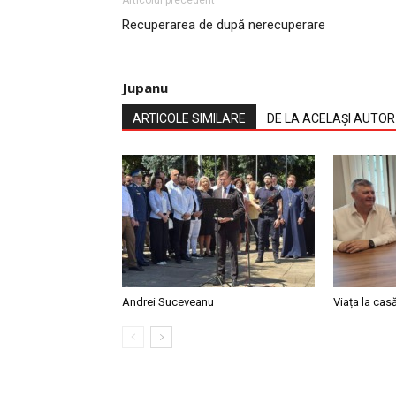
Articolul precedent
Recuperarea de după nerecuperare
Jupanu
ARTICOLE SIMILARE
DE LA ACELAȘI AUTOR
Andrei Suceveanu
Viața la cas