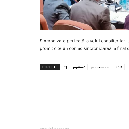
Sincronizare perfectă la votul consilierilor 
promit cîte un coniac sincroniZarea la final d
ETICHETE
CJ
jupânu'
promisiune
PSD