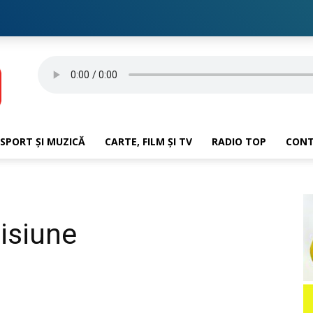
SPORT ȘI MUZICĂ
CARTE, FILM ȘI TV
RADIO TOP
CON
isiune