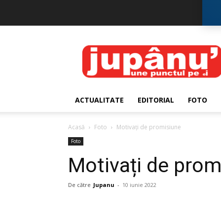
JUPÂNU'
ACTUALITATE
EDITORIAL
FOTO
Acasă
Foto
Motivați de promisiune
Foto
Motivați de prom
De către
Jupanu
-
10 iunie 2022