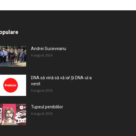
All
Recomandate
Tot timpul populare
opulare
Mai mult
Andrei Suceveanu
6 august 2026
DNA să vină să vă ia! Și DNA-ul a
venit
6 august 2026
Tupeul penibililor
6 august 2026