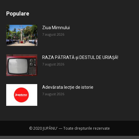
All
Recomandate
Tot timpul populare
Populare
Mai mult
Ziua Mimnului
7 august 2026
RAZA PĂTRATĂ și DESTUL DE URIAȘĂ!
7 august 2026
Adevărata lecție de istorie
7 august 2026
© 2020 JUPÂNU' — Toate drepturile rezervate