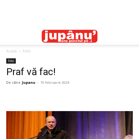
Acasă
Foto
Foto
Praf vă fac!
De către
Jupanu
-
10 februarie 2024