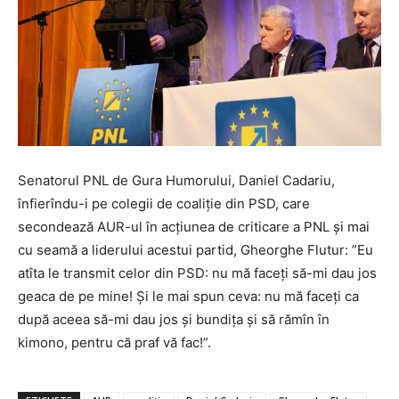
Senatorul PNL de Gura Humorului, Daniel Cadariu,
înfierîndu-i pe colegii de coaliție din PSD, care
secondează AUR-ul în acțiunea de criticare a PNL și mai
cu seamă a liderului acestui partid, Gheorghe Flutur: ”Eu
atîta le transmit celor din PSD: nu mă faceți să-mi dau jos
geaca de pe mine! Și le mai spun ceva: nu mă faceți ca
după aceea să-mi dau jos și bundița și să rămîn în
kimono, pentru că praf vă fac!”.