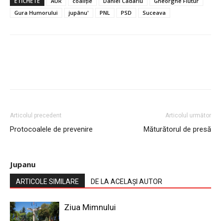
ETICHETE
AUR
coaliție
Daniel Cadariu
Gheorghe Flutur
Gura Humorului
jupânu'
PNL
PSD
Suceava
Articolul precedent
Articolul următor
Protocoalele de prevenire
Măturătorul de presă
Jupanu
ARTICOLE SIMILARE
DE LA ACELAȘI AUTOR
Ziua Mimnului