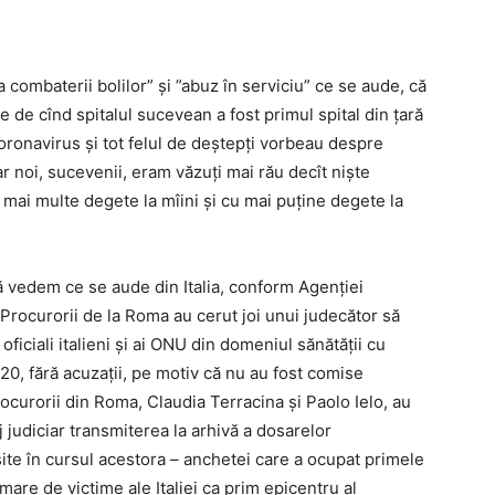
a combaterii bolilor” și ”abuz în serviciu” ce se aude, că
e de cînd spitalul sucevean a fost primul spital din țară
coronavirus și tot felul de deștepți vorbeau despre
 noi, sucevenii, eram văzuți mai rău decît niște
 mai multe degete la mîini și cu mai puține degete la
 vedem ce se aude din Italia, conform Agenției
Procurorii de la Roma au cerut joi unui judecător să
oficiali italieni și ai ONU din domeniul sănătății cu
020, fără acuzații, pe motiv că nu au fost comise
Procurorii din Roma, Claudia Terracina și Paolo Ielo, au
 judiciar transmiterea la arhivă a dosarelor
ite în cursul acestora – anchetei care a ocupat primele
mare de victime ale Italiei ca prim epicentru al