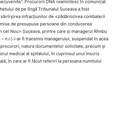
e necuvenite”. Procurorii DNA reamintesc în comunicat
chetului de pe lîngă Tribunalul Suceava a fost
 săvîrșirea infracțiunilor de <zădărnicirea combaterii
t comise de presupuse persoane din conducerea
an cel Nou> Suceava, printre care și managerul Rîmbu
– n.r.) i-ar fi transmis managerului, suspendat în acea
 procurori, natura documentelor solicitate, precum și
orul medical al spitalului, în cuprinsul unui înscris
ă, în care ar fi făcut referiri la persoana numitului