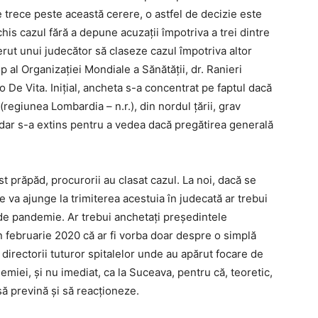
 trece peste această cerere, o astfel de decizie este
chis cazul fără a depune acuzații împotriva a trei dintre
u cerut unui judecător să claseze cazul împotriva altor
top al Organizației Mondiale a Sănătății, dr. Ranieri
 De Vita. Inițial, ancheta s-a concentrat pe faptul dacă
regiunea Lombardia – n.r.), din nordul țării, grav
, dar s-a extins pentru a vedea dacă pregătirea generală
st prăpăd, procurorii au clasat cazul. La noi, dacă se
 va ajunge la trimiterea acestuia în judecată ar trebui
de pandemie. Ar trebui anchetați președintele
n februarie 2020 că ar fi vorba doar despre o simplă
și directorii tuturor spitalelor unde au apărut focare de
iei, și nu imediat, ca la Suceava, pentru că, teoretic,
 să prevină și să reacționeze.