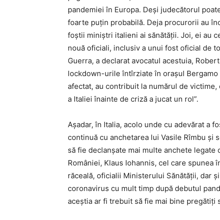
pandemiei în Europa. Deși judecătorul poate
foarte puțin probabilă. Deja procurorii au în
foștii miniștri italieni ai sănătății. Joi, ei a
nouă oficiali, inclusiv a unui fost oficial de 
Guerra, a declarat avocatul acestuia, Roberto
lockdown-urile întîrziate în orașul Bergamo (
afectat, au contribuit la numărul de victime
a Italiei înainte de criză a jucat un rol”.
Așadar, în Italia, acolo unde cu adevărat a fo
continuă cu anchetarea lui Vasile Rîmbu și se
să fie declanșate mai multe anchete legate 
României, Klaus Iohannis, cel care spunea î
răceală, oficialii Ministerului Sănătății, dar 
coronavirus cu mult timp după debutul pandem
aceștia ar fi trebuit să fie mai bine pregătiți