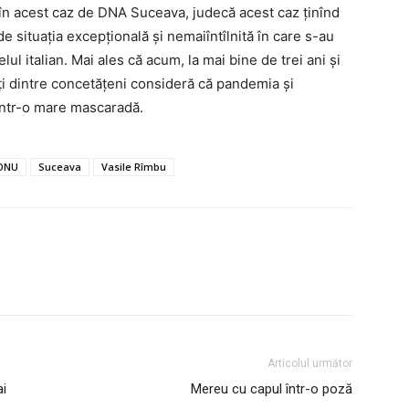
în acest caz de DNA Suceava, judecă acest caz ținînd
i de situația excepțională și nemaiîntîlnită în care s-au
ul italian. Mai ales că acum, la mai bine de trei ani și
lți dintre concetățeni consideră că pandemia și
dintr-o mare mascaradă.
ONU
Suceava
Vasile Rîmbu
Articolul următor
ai
Mereu cu capul într-o poză