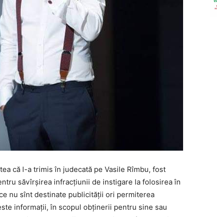
 că l-a trimis în judecată pe Vasile Rîmbu, fost
ru săvîrșirea infracțiunii de instigare la folosirea în
ce nu sînt destinate publicității ori permiterea
te informații, în scopul obținerii pentru sine sau