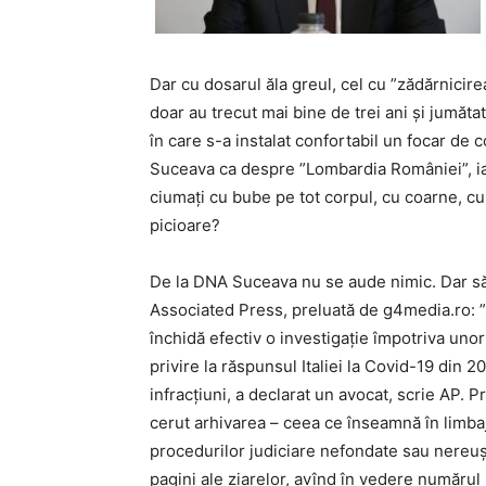
Dar cu dosarul ăla greul, cel cu ”zădărnicire
doar au trecut mai bine de trei ani și jumătat
în care s-a instalat confortabil un focar de 
Suceava ca despre ”Lombardia României”, iar
ciumați cu bube pe tot corpul, cu coarne, cu
picioare?
De la DNA Suceava nu se aude nimic. Dar să
Associated Press, preluată de g4media.ro: ”
închidă efectiv o investigație împotriva unor 
privire la răspunsul Italiei la Covid-19 din 2
infracțiuni, a declarat un avocat, scrie AP. 
cerut arhivarea – ceea ce înseamnă în limbaj
procedurilor judiciare nefondate sau nereuș
pagini ale ziarelor, avînd în vedere numărul 