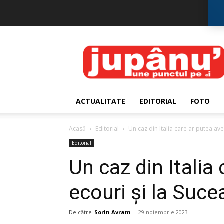
JUPÂNU'
ACTUALITATE
EDITORIAL
FOTO
Acasă
Editorial
Un caz din Italia care ar putea ave
Editorial
Un caz din Italia
ecouri și la Suce
De către
Sorin Avram
-
29 noiembrie 2023