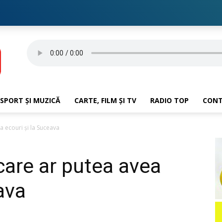
SPORT ȘI MUZICĂ
CARTE, FILM ȘI TV
RADIO TOP
CON
a ecouri și la Suceava
 care ar putea avea
ava