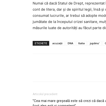
Numai că dacă Statul de Drept, reprezentat 
cont de litera, dar și de spiritul legii, însă ș
consumat lucrurile, ar trebui să adopte model
jumătate de la începutul crizei sanitare, mu
măsurile luate de autorități au făcut parte 
ETICHETE
acuzații
DNA
Italia
jupânu'
Articolul precedent
”Cea mai mare greșeală este să crezi că dacă 
fost ales ești și competent”