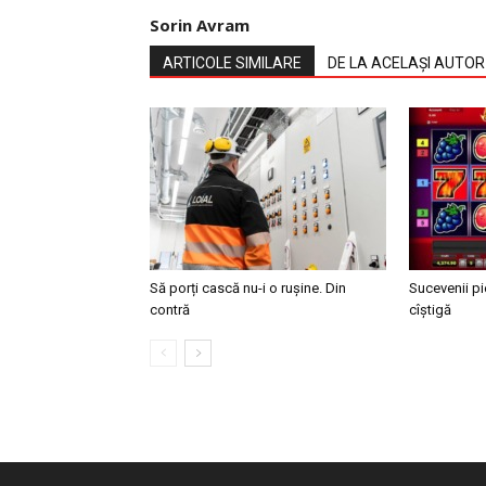
Sorin Avram
ARTICOLE SIMILARE
DE LA ACELAȘI AUTOR
Să porți cască nu-i o rușine. Din
Sucevenii pi
contră
cîștigă