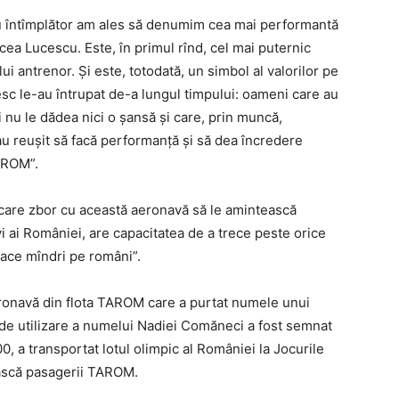
Nu întîmplător am ales să denumim cea mai performantă
ea Lucescu. Este, în primul rînd, cel mai puternic
antrenor. Şi este, totodată, un simbol al valorilor pe
sc le-au întrupat de-a lungul timpului: oameni care au
ni nu le dădea nici o şansă şi care, prin muncă,
 au reuşit să facă performanţă şi să dea încredere
TAROM”.
care zbor cu această aeronavă să le amintească
vi ai României, are capacitatea de a trece peste orice
face mîndri pe români”.
ronavă din flota TAROM care a purtat numele unui
 de utilizare a numelui Nadiei Comăneci a fost semnat
, a transportat lotul olimpic al României la Jocurile
ească pasagerii TAROM.