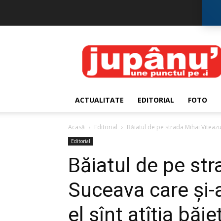
JUPÂNU'
ACTUALITATE
EDITORIAL
FOTO
Acasă
Editorial
Băiatul de pe strada Mihai Viteazu 
Editorial
Băiatul de pe str
Suceava care și-a
el sînt atîția băie