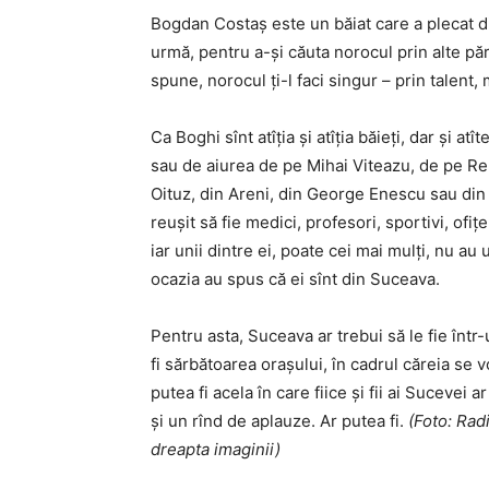
Bogdan Costaș este un băiat care a plecat di
urmă, pentru a-și căuta norocul prin alte părț
spune, norocul ți-l faci singur – prin talent,
Ca Boghi sînt atîția și atîția băieți, dar și at
sau de aiurea de pe Mihai Viteazu, de pe Re
Oituz, din Areni, din George Enescu sau din
reușit să fie medici, profesori, sportivi, ofi
iar unii dintre ei, poate cei mai mulți, nu au
ocazia au spus că ei sînt din Suceava.
Pentru asta, Suceava ar trebui să le fie într-
fi sărbătoarea orașului, în cadrul căreia se 
putea fi acela în care fiice și fii ai Sucevei ar
și un rînd de aplauze. Ar putea fi.
(Foto: Rad
dreapta imaginii)