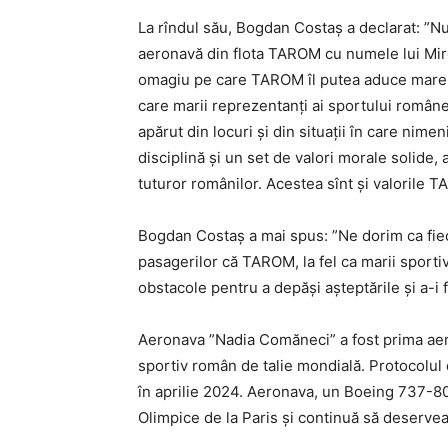
La rîndul său, Bogdan Costaș a declarat: ”
aeronavă din flota TAROM cu numele lui Mirc
omagiu pe care TAROM îl putea aduce marelui 
care marii reprezentanţi ai sportului române
apărut din locuri şi din situaţii în care nime
disciplină şi un set de valori morale solide,
tuturor românilor. Acestea sînt şi valorile 
Bogdan Costaș a mai spus: ”Ne dorim ca fie
pasagerilor că TAROM, la fel ca marii sporti
obstacole pentru a depăşi aşteptările şi a-i 
Aeronava ”Nadia Comăneci” a fost prima ae
sportiv român de talie mondială. Protocolul
în aprilie 2024. Aeronava, un Boeing 737-800
Olimpice de la Paris şi continuă să deserv