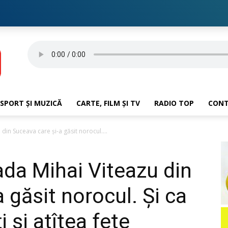
SPORT ȘI MUZICĂ
CARTE, FILM ȘI TV
RADIO TOP
CON
din Suceava care și-a găsit norocul....
ada Mihai Viteazu din
 găsit norocul. Și ca
ți și atîtea fete