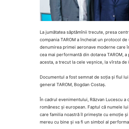
La jumătatea săptămînii trecute, presa centra
compania TAROM a încheiat un protocol de u
denumirea primei aeronave moderne care î
cea mai performantă din dotarea TAROM, a pr
acesta, a trecut la cele veșnice, la vîrsta d
Documentul a fost semnat de soţia şi fiul lu
general TAROM, Bogdan Costaş.
În cadrul evenimentului, Răzvan Lucescu a de
românesc şi european. Faptul că numele lui
care familia noastră îl primeşte cu emoţie ş
mereu cu bine şi va fi un simbol al performa