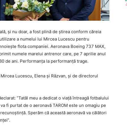
lă, și nu doar, a fost plină de știrea conform căreia
tilizare a numelui lui Mircea Lucescu pentru
nnoieşte flota companiei. Aeronava Boeing 737 MAX,
imit numele marelui antrenor care, pe 7 aprilie anul
e 80 de ani. Performanța la performanță trage.
i Mircea Lucescu, Elena şi Răzvan, şi de directorul
clarat: ”Tatăl meu a dedicat o viaţă întreagă fotbalului
 va fi purtat de o aeronavă TAROM este un omagiu pe
i recunoştinţă. Sperăm că această aeronavă va călători
nţei”.