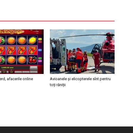
erd, afacerile online
Avioanele și elicopterele sînt pentru
toți răniții