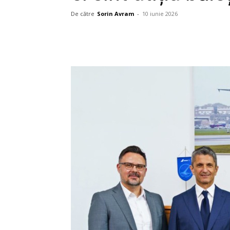
De către
Sorin Avram
-
10 iunie 2026