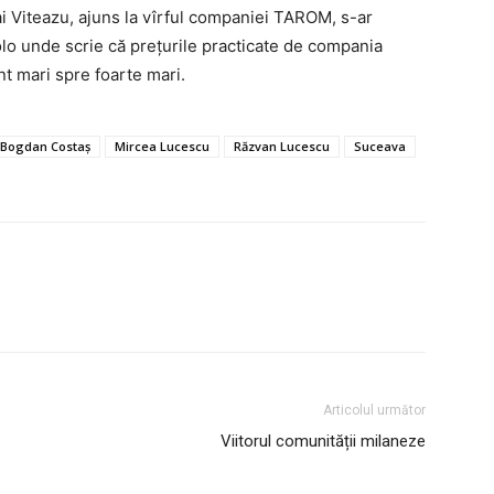
ai Viteazu, ajuns la vîrful companiei TAROM, s-ar
lo unde scrie că prețurile practicate de compania
t mari spre foarte mari.
Bogdan Costaș
Mircea Lucescu
Răzvan Lucescu
Suceava
Articolul următor
Viitorul comunității milaneze