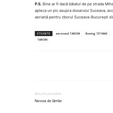
P.S.
Bine ar fi dacă băiatul de pe strada Mih
apleca un pic asupra dosarului Suceava, aco
aeriană pentru zborul Suceava-București sîn
ETICHETE
aeronavă TAROM
Boeing 737 MAX
TAROM
Articolul precedent
Nevoia de lămîie