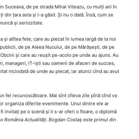
n Suceava, de pe strada Mihai Viteazu, cu mulți ani în
i din țara asta și l-a găsit. Și nu o dată. Însă, cum se
 muncă și seriozitate.
îtea și atîtea fete, care au plecat în lumea largă de la noi
publicii, de pe Aleea Nucului, de pe Mărășești, de pe
 Obcini și care au reușit pe-acolo pe unde au ajuns. Au
țeri, manageri, IT-iști sau oameni de afaceri de succes,
 uitat niciodată de unde au plecat, iar atunci cînd au avut
un fel recunoscătoare. Mai sînt cîteva zile pînă cînd va
vor organiza diferite evenimente. Unul dintre ele ar
 fi invitați pe o scenă și li s-ar oferi o floare, o diplomă
io România Actualități. Bogdan Costaș este primul din