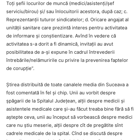
Toți șefii locurilor de muncă (medici/asistenți/șef
serviciu/birou) și/ sau înlocuitorii acestora, după caz; c.
Reprezentanții tuturor sindicatelor; d. Oricare angajat al
unității sanitare care prezintă interes pentru activitatea
de informare și conștientizare. Avînd în vedere că
activitatea s-a dorit a fi dinamică, invitații au avut
posibilitatea de a-și expune în cadrul întrevederii
întrebările/nelămuririle cu privire la prevenirea faptelor
de corupție”.
Știrea distribuită de toate canalele media din Suceava a
fost comentată în fel și chip. Unii au vorbit despre
șpăgarii de la Spitalul Județean, alții despre medicii și
asistentele medicale care și-au făcut treaba bine fără să fi
aștepte ceva, unii au început să vorbească despre medici
care nu știu meserie, alții despre cît de pregătite sînt
cadrele medicale de la spital. Cînd se discută despre