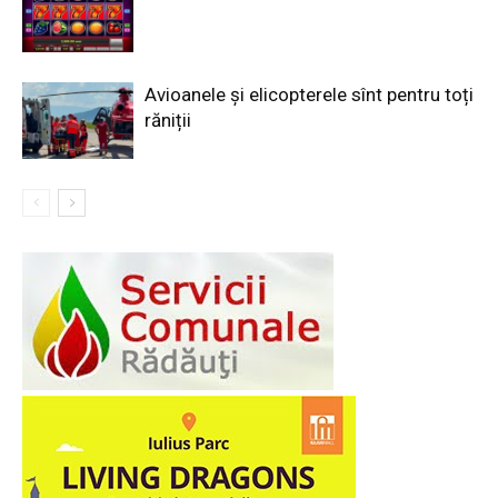
Avioanele și elicopterele sînt pentru toți
răniții