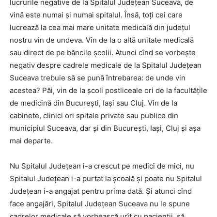
lucrurile negative de la Spitalul Județean Suceava, de
vină este numai și numai spitalul. Însă, toți cei care
lucrează la cea mai mare unitate medicală din județul
nostru vin de undeva. Vin de la o altă unitate medicală
sau direct de pe băncile școlii. Atunci cînd se vorbește
negativ despre cadrele medicale de la Spitalul Județean
Suceava trebuie să se pună întrebarea: de unde vin
acestea? Păi, vin de la școli postliceale ori de la facultățile
de medicină din București, Iași sau Cluj. Vin de la
cabinete, clinici ori spitale private sau publice din
municipiul Suceava, dar și din București, Iași, Cluj și așa
mai departe.
Nu Spitalul Județean i-a crescut pe medici de mici, nu
Spitalul Județean i-a purtat la școală și poate nu Spitalul
Județean i-a angajat pentru prima dată. Și atunci cînd
face angajări, Spitalul Județean Suceava nu le spune
cadrelor medicale să vorbească urît cu pacienții, să