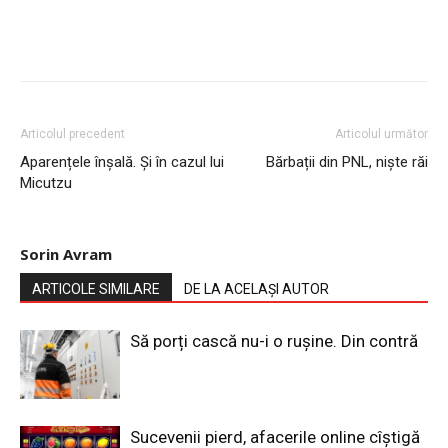
Articolul precedent
Articolul următor
Aparențele înșală. Și în cazul lui
Bărbații din PNL, niște răi
Micutzu
Sorin Avram
ARTICOLE SIMILARE
DE LA ACELAȘI AUTOR
Să porți cască nu-i o rușine. Din contră
Sucevenii pierd, afacerile online cîștigă