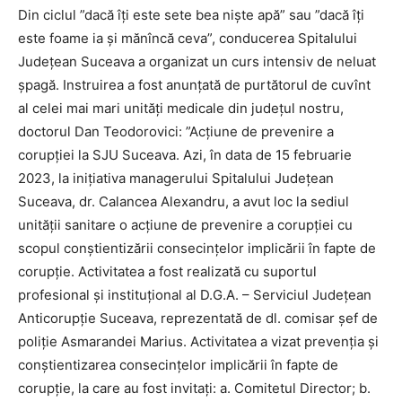
Din ciclul ”dacă îți este sete bea niște apă” sau ”dacă îți
este foame ia și mănîncă ceva”, conducerea Spitalului
Județean Suceava a organizat un curs intensiv de neluat
șpagă. Instruirea a fost anunțată de purtătorul de cuvînt
al celei mai mari unități medicale din județul nostru,
doctorul Dan Teodorovici: ”Acțiune de prevenire a
corupției la SJU Suceava. Azi, în data de 15 februarie
2023, la inițiativa managerului Spitalului Județean
Suceava, dr. Calancea Alexandru, a avut loc la sediul
unității sanitare o acțiune de prevenire a corupției cu
scopul conștientizării consecințelor implicării în fapte de
corupție. Activitatea a fost realizată cu suportul
profesional și instituțional al D.G.A. – Serviciul Județean
Anticorupție Suceava, reprezentată de dl. comisar șef de
poliție Asmarandei Marius. Activitatea a vizat prevenția și
conștientizarea consecințelor implicării în fapte de
corupție, la care au fost invitați: a. Comitetul Director; b.