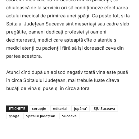
chiulească de la serviciu ori să condiționeze efectuarea
actului medical de primirea unei șpăgi. Ca peste tot, și la
Spitalul Județean Suceava sînt meseriași sau cadre slab
pregătite, oameni dedicați profesiei și oameni
dezinteresați, medici care așteaptă cîte o atenție și
medici atenți cu pacienții fără să își dorească ceva din
partea acestora.
Atunci cînd după un episod negativ toată vina este pusă
în cîrca Spitalului Județean, mai trebuie luate cîteva
bucăți de vină și puse și în cîrca altora.
ETICHETE
corupție
editorial
jupânu'
SJU Suceava
șpagă
Spitalul Județean
Suceava