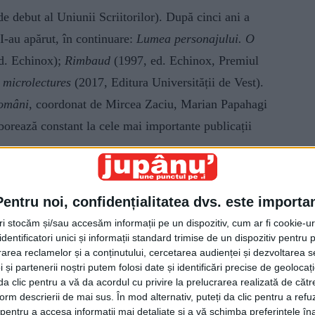
e debut al Uniunii Scriitorilor). După cinci ani a
I-au apărut, în continuare:
Lumea personajului. O
d. Echinox);
Rimbaud
(1997, ed. Echinox, Premiul
 microlectures
(2017, Editura Universității de Vest).
români
, coordonat de Mircea Zaciu, Marian Papahagi
borează constant la cele mai importante publicații
a Mircea Cărtărescu
reunește 20 de eseuri referitoare
Pentru noi, confidențialitatea dvs. este importa
i, într-o interpretare personală. Este o căutare a
tri stocăm și/sau accesăm informații pe un dispozitiv, cum ar fi cookie-u
el,
Maiorescu, înaintemergătorul,
analizează acțiunea
dentificatori unici și informații standard trimise de un dispozitiv pentru p
exercițiul critic în cultura noastră înainte ca marea
rea reclamelor și a conținutului, cercetarea audienței și dezvoltarea ser
 și partenerii noștri putem folosi date și identificări precise de geoloca
maiorescian a pregătit terenul literaturii ce avea să
i da clic pentru a vă da acordul cu privire la prelucrarea realizată de cătr
re marii clasici „au prins a-și publica una după alta
form descrierii de mai sus. În mod alternativ, puteți da clic pentru a refu
entru a accesa informații mai detaliate și a vă schimba preferințele în