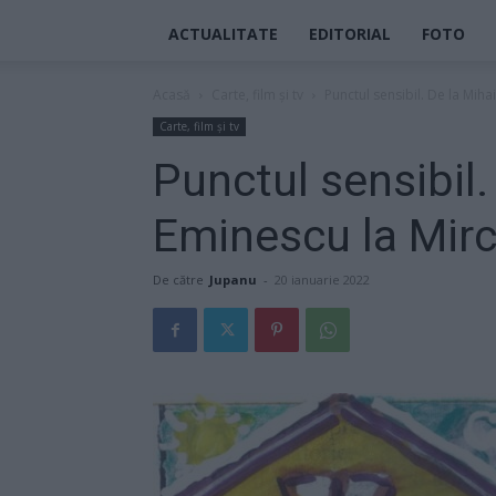
ACTUALITATE
EDITORIAL
FOTO
Acasă
Carte, film și tv
Punctul sensibil. De la Mih
Carte, film și tv
Punctul sensibil.
Eminescu la Mir
De către
Jupanu
-
20 ianuarie 2022