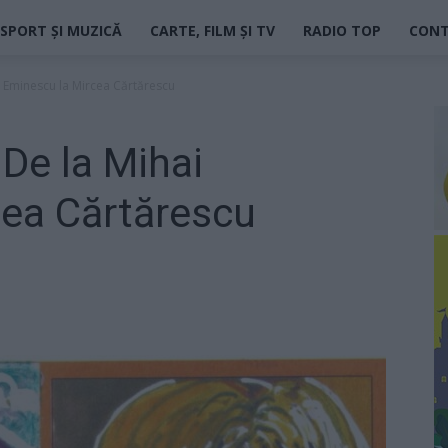
SPORT ȘI MUZICĂ
CARTE, FILM ȘI TV
RADIO TOP
CON
ai Eminescu la Mircea Cărtărescu
 De la Mihai
cea Cărtărescu