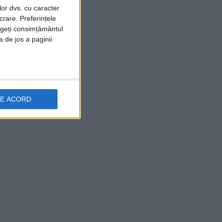
lor dvs. cu caracter
crare. Preferințele
rageți consimțământul
a de jos a paginii
DE ACORD