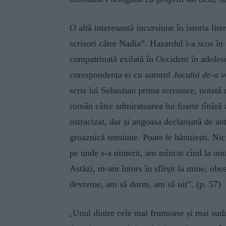
O altă interesantă incursiune în istoria lit
scrisori către Nadia”. Hazardul i-a scos în
compatrioată exilată în Occident în adolesc
corespondența ei cu autorul
Jocului de-a 
scris lui Sebastian prima scrisoare, notată
român către admiratoarea lui foarte tînără
ostracizat, dar și angoasa declanșată de ant
groaznică tensiune. Poate le bănuiești. Ni
pe unde s-a nimerit, am mîncat cînd la unul
Astăzi, m-am întors în sfîrșit la mine, obo
devreme, am să dorm, am să uit”. (p. 57)
Unul dintre cele mai frumoase și mai sudat
„