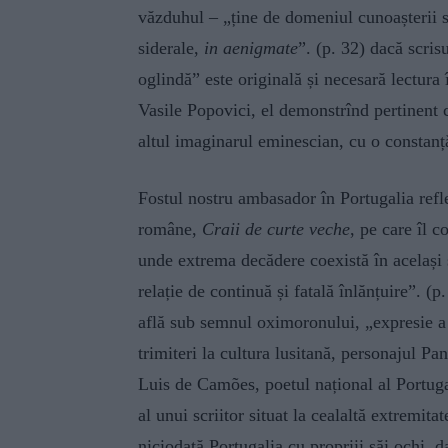
văzduhul – „ține de domeniul cunoașterii s
siderale,
in aenigmate
”. (p. 32) dacă scris
oglindă” este originală și necesară lectur
Vasile Popovici, el demonstrînd pertinent c
altul imaginarul eminescian, cu o constanț
Fostul nostru ambasador în Portugalia refl
române,
Craii de curte veche
, pe care îl 
unde extrema decădere coexistă în același s
relație de continuă și fatală înlănțuire”. (p
află sub semnul oximoronului, „expresie a t
trimiteri la cultura lusitană, personajul Pan
Luis de Camões, poetul național al Portuga
al unui scriitor situat la cealaltă extremita
niciodată Portugalia cu propriii săi ochi, d