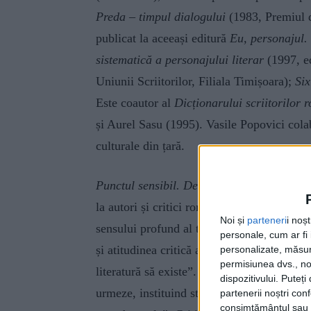
Preda – timpul dialogului
(1983, Premiul d
publicat la aceeași editură
Eu, personajul.
sistematică a personajului literar
(1997, e
Uniunii Scriitorilor, Filiala Timișoara);
Six
Este coautor al
Dicționarului scriitorilor 
și Aurel Sasu (1995). Vasile Popovici cola
culturale din țară.
Punctul sensibil. De la Mihai Eminescu l
la autori și critici români din diferite epoc
Noi și
parteneri
i noș
sensului profund al textelor parcurse. Astf
personale, cum ar fi i
și atitudinea critică a celui ce „a introdus 
personalizate, măsura
permisiunea dvs., noi
literatură să existe”. (p. 8) Spiritul critic 
dispozitivului. Puteț
urmeze, instituind standarde înalte după ca
partenerii noștri con
consimțământul sau p