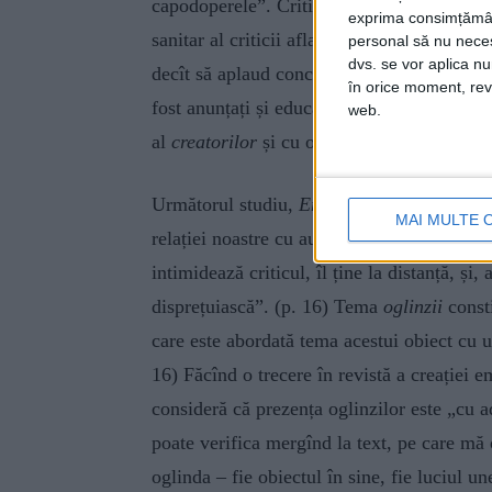
capodoperele”. Criticul timișorean sublinia
exprima consimțămâ
sanitar al criticii aflate în plin marș” (p. 
personal să nu necesi
dvs. se vor aplica n
decît să aplaud concluzia acestui eseu: „Op
în orice moment, reve
fost anunțați și educați de el, fiindcă spiritu
web.
al
creatorilor
și cu opera lor, într-o contin
Următorul studiu,
Eminescu, imersiunea î
MAI MULTE 
relației noastre cu autorul
Luceafărului,
ca
intimidează criticul, îl ține la distanță, și
disprețuiască”. (p. 16) Tema
oglinzii
const
care este abordată tema acestui obiect cu u
16) Făcînd o trecere în revistă a creației
consideră că prezența oglinzilor este „cu a
poate verifica mergînd la text, pe care mă o
oglinda – fie obiectul în sine, fie luciul u