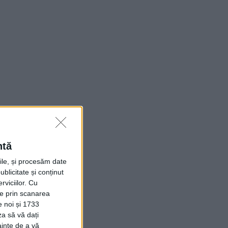
ntă
rile, și procesăm date
ublicitate și conținut
viciilor.
Cu
ție prin scanarea
e noi și 1733
za să vă dați
ainte de a vă