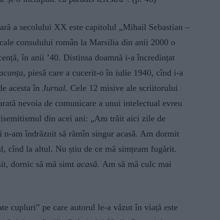
erară a secolului XX este capitolul „Mihail Sebastian –
 cale consulului român la Marsilia din anii 2000 o
ență, în anii ’40. Distinsa doamnă i-a încredințat
vacanța
, piesă care a cucerit-o în iulie 1940, cînd i-a
 de acesta în
Jurnal.
Cele 12 misive ale scriitorului
 arată nevoia de comunicare a unui intelectual evreu
isemitismul din acei ani: „Am trăit aici zile de
ci n-am îndrăznit să rămîn singur acasă. Am dormit
, cînd la altul. Nu știu de ce mă simțeam fugărit.
sit, dornic să mă simt
acasă.
Am să mă culc mai
e cupluri” pe care autorul le-a văzut în viață este