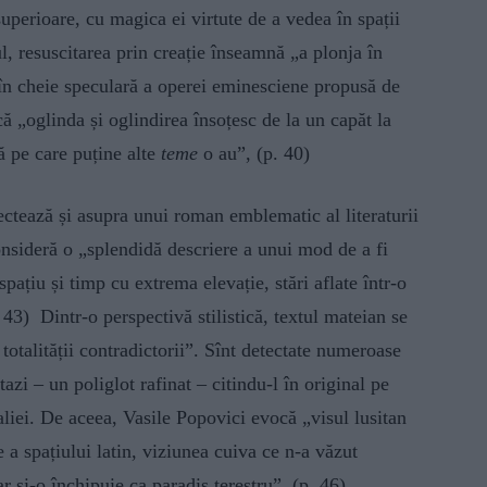
uperioare, cu magica ei virtute de a vedea în spații
ul, resuscitarea prin creație înseamnă „a plonja în
a în cheie speculară a operei eminesciene propusă de
ă „oglinda și oglindirea însoțesc de la un capăt la
ă pe care puține alte
teme
o au”, (p. 40)
ectează și asupra unui roman emblematic al literaturii
consideră o „splendidă descriere a unui mod de a fi
pațiu și timp cu extrema elevație, stări aflate într-o
. 43) Dintr-o perspectivă stilistică, textul mateian se
otalității contradictorii”. Sînt detectate numeroase
tazi – un poliglot rafinat – citindu-l în original pe
liei. De aceea, Vasile Popovici evocă „visul lusitan
te a spațiului latin, viziunea cuiva ce n-a văzut
ar și-o închipuie ca paradis terestru”. (p. 46)