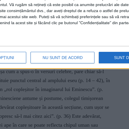
ză pertinent încrederea lui Maiorescu în „efectul
ntul.
Vă rugăm să rețineți că este posibil ca anumite prelucrări ale date
11), definindu-i discursul drept unul
profetic.
Nu pot
te consimțământul dvs., dar aveți dreptul de a refuza o astfel de prelu
umai acestui site web. Puteți să vă schimbați preferințele sau să vă ret
era lui s-a topit în mare parte în opera celor care au
nind la acest site și făcând clic pe butonul "Confidențialitate" din parte
l său critic s-a aliat invizibil cu spiritul critic
uitate pînă azi neîntreruptă”. (p. 13)
n oglindă,
aduce un punct de vedere nou asupra
OPȚIUNI
NU SUNT DE ACORD
SUNT 
re e una „complicată”, pentru că „Eminescu își
, așa cum a spus-o în versuri celebre, pare chiar să-l
ituie punctul central al amplului eseu (p. 14 – 42), în
n „rol copleșitor în imaginarul lui Eminescu”. (p.
 eminesciene antume și postume, colegul timișorean
devărat copleșitoare în această secțiune, cum ușor se
presc să-l mai citez aici”. (p. 36) Este adevărat,
nei ape în care se poate reflecta chipul uman sau