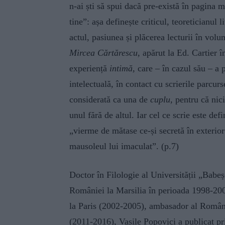
n-ai ști să spui dacă pre-există în pagina mu
tine”: așa definește criticul, teoreticianul 
actul, pasiunea și plăcerea lecturii în volu
Mircea Cărtărescu
, apărut la Ed. Cartier 
experiență
intimă,
care – în cazul său – a 
intelectuală, în contact cu scrierile parcurs
considerată ca una de
cuplu,
pentru că nici
unul fără de altul. Iar cel ce scrie este def
„vierme de mătase ce-și secretă în exterior
mausoleul lui imaculat”. (p.7)
Doctor în Filologie al Universității „Babe
României la Marsilia în perioada 1998-20
la Paris (2002-2005), ambasador al Români
(2011-2016), Vasile Popovici a publicat p