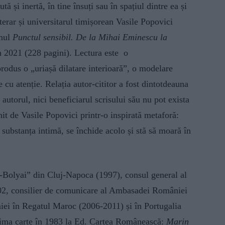
tă și inertă, în tine însuți sau în spațiul dintre ea și
literar și universitarul timișorean Vasile Popovici
mul
Punctul sensibil. De la Mihai Eminescu la
în 2021 (228 pagini). Lectura este o
produs o „uriașă dilatare interioară”, o modelare
e cu atenție. Relația autor-cititor a fost dintotdeauna
 autorul, nici beneficiarul scrisului său nu pot exista
init de Vasile Popovici printr-o inspirată metaforă:
 substanța intimă, se închide acolo și stă să moară în
ș-Bolyai” din Cluj-Napoca (1997), consul general al
02, consilier de comunicare al Ambasadei României
ei în Regatul Maroc (2006-2011) și în Portugalia
rima carte în 1983 la Ed. Cartea Românească:
Marin