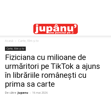
Acasă
Carte, film și tv
Carte, film și tv
Fiziciana cu milioane de
urmăritori pe TikTok a ajuns
în librăriile românești cu
prima sa carte
De către
Jupanu
-
16 mai 2026