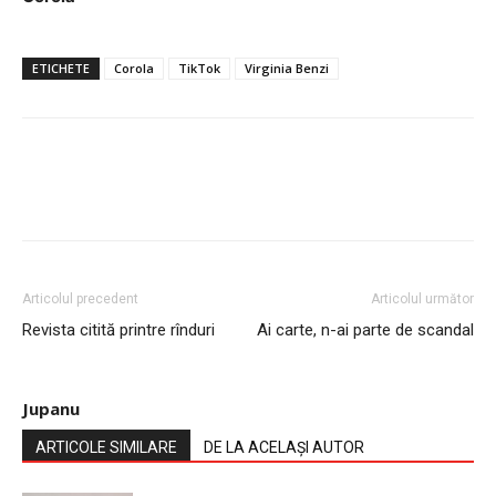
ETICHETE
Corola
TikTok
Virginia Benzi
Articolul precedent
Articolul următor
Revista citită printre rînduri
Ai carte, n-ai parte de scandal
Jupanu
ARTICOLE SIMILARE
DE LA ACELAȘI AUTOR