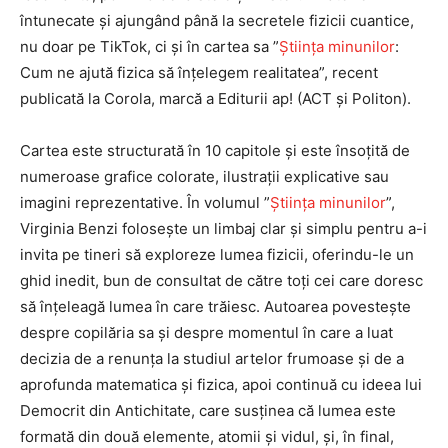
întunecate și ajungând până la secretele fizicii cuantice,
nu doar pe TikTok, ci și în cartea sa ”
Știința minunilor
:
Cum ne ajută fizica să înțelegem realitatea”
, recent
publicată la Corola, marcă a Editurii ap! (ACT și Politon).
Cartea este structurată în 10 capitole și este însoțită de
numeroase grafice colorate, ilustrații explicative sau
imagini reprezentative. În volumul ”
Știința minunilor
”
,
Virginia Benzi folosește un limbaj clar și simplu pentru a-i
invita pe tineri să exploreze lumea fizicii, oferindu-le un
ghid inedit, bun de consultat de către toți cei care doresc
să înțeleagă lumea în care trăiesc. Autoarea povestește
despre copilăria sa și despre momentul în care a luat
decizia de a renunța la studiul artelor frumoase și de a
aprofunda matematica și fizica, apoi continuă cu ideea lui
Democrit din Antichitate, care susținea că lumea este
formată din două elemente, atomii și vidul, și, în final,