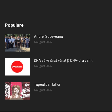
All
Recomandate
Tot timpul populare
Populare
Mai mult
Andrei Suceveanu
6 august 2026
DNA să vină să vă ia! Și DNA-ul a venit
6 august 2026
Tupeul penibililor
6 august 2026