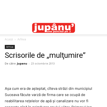
Acasă
Arhiva
Arhiva
Scrisorile de „mulţumire”
De către
Jupanu
-
23 octombrie 2013
Aşa cum era de aşteptat, cîteva străzi din municipiul
Suceava făcute varză de firma care se ocupă de
reabilitarea reţelelor de apă şi canalizare nu vor fi