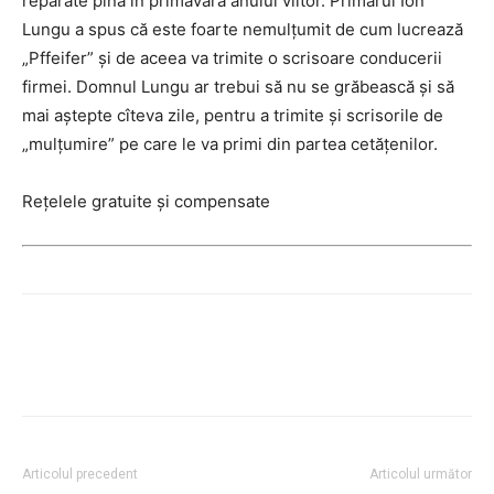
reparate pînă în primăvara anului viitor. Primarul Ion
Lungu a spus că este foarte nemulţumit de cum lucrează
„Pffeifer” şi de aceea va trimite o scrisoare conducerii
firmei. Domnul Lungu ar trebui să nu se grăbească şi să
mai aştepte cîteva zile, pentru a trimite şi scrisorile de
„mulţumire” pe care le va primi din partea cetăţenilor.
Reţelele gratuite şi compensate
Articolul precedent
Articolul următor