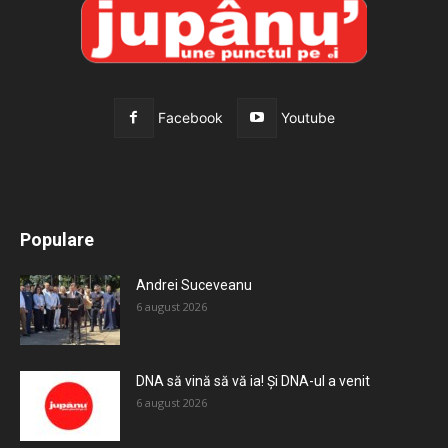
Facebook
Youtube
All
Recomandate
Tot timpul populare
Populare
Mai mult
Andrei Suceveanu
6 august 2026
DNA să vină să vă ia! Și DNA-ul a venit
6 august 2026