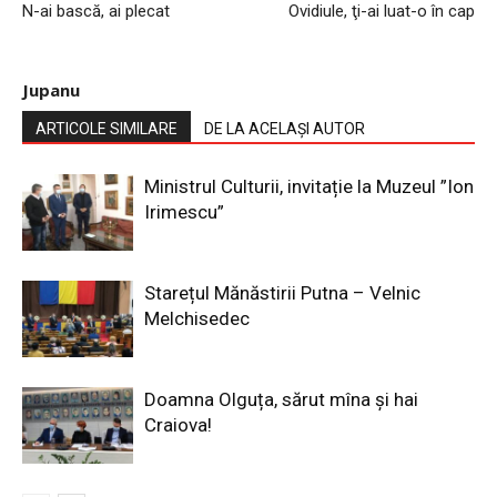
N-ai bască, ai plecat
Ovidiule, ţi-ai luat-o în cap
Jupanu
ARTICOLE SIMILARE
DE LA ACELAȘI AUTOR
Ministrul Culturii, invitație la Muzeul ”Ion
Irimescu”
Starețul Mănăstirii Putna – Velnic
Melchisedec
Doamna Olguța, sărut mîna și hai
Craiova!