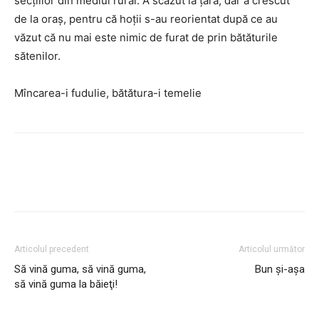
secţiilor din mediul rural. A scăzut la ţară, dar a crescut
de la oraş, pentru că hoţii s-au reorientat după ce au
văzut că nu mai este nimic de furat de prin bătăturile
sătenilor.
Mîncarea-i fudulie, bătătura-i temelie
Articolul precedent
Articolul următor
Să vină guma, să vină guma,
Bun şi-aşa
să vină guma la băieţi!