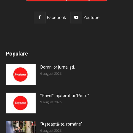
Facebook
Youtube
All
Recomandate
Tot timpul populare
Populare
Mai mult
Domnilor jurnaliști,
9 august 2026
”Pavel”, ajutorul lui ”Petru”
9 august 2026
”Așteaptă-te, române”
9 august 2026