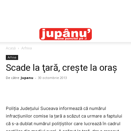
Acasă
Arhiva
Arhiva
Scade la ţară, creşte la oraş
De către
Jupanu
-
30 octombrie 2013
Poliţia Judeţului Suceava informează că numărul
infracţiunilor comise la ţară a scăzut ca urmare a faptului
că s-a dublat numărul poliţiştilor care lucrează în cadrul