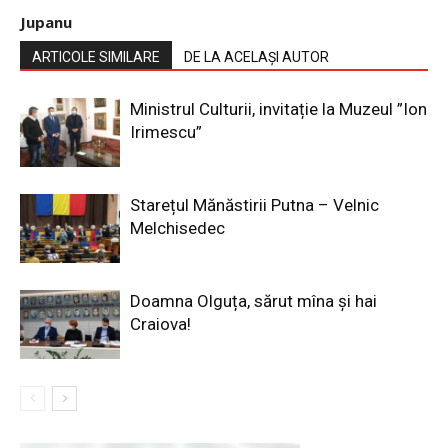
Jupanu
ARTICOLE SIMILARE
DE LA ACELAȘI AUTOR
Ministrul Culturii, invitație la Muzeul ”Ion
Irimescu”
Starețul Mănăstirii Putna – Velnic
Melchisedec
Doamna Olguța, sărut mîna și hai
Craiova!