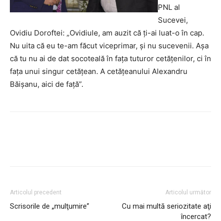
PNL al
Sucevei,
Ovidiu Doroftei: „Ovidiule, am auzit că ţi-ai luat-o în cap.
Nu uita că eu te-am făcut viceprimar, şi nu sucevenii. Aşa
că tu nu ai de dat socoteală în faţa tuturor cetăţenilor, ci în
faţa unui singur cetăţean. A cetăţeanului Alexandru
Băişanu, aici de faţă”.
Articolul precedent
Articolul următor
Scrisorile de „mulţumire”
Cu mai multă seriozitate aţi
încercat?