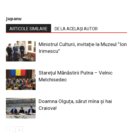
Jupanu
ARTICOLE SIMILARE
DE LA ACELAȘI AUTOR
Ministrul Culturii, invitație la Muzeul ”Ion
Irimescu”
Starețul Mănăstirii Putna – Velnic
Melchisedec
Doamna Olguța, sărut mîna și hai
Craiova!