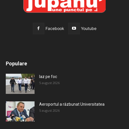
Facebook
Youtube
All
Recomandate
Tot timpul populare
Populare
Mai mult
Iaz pe foc
5 august 2026
Aeroportul a răzbunat Universitatea
5 august 2026