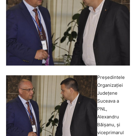
Preşedintele
Organizaţiei
Judeţene
Suceava a
PNL,
Alexandru
Băişanu, şi
viceprimarul