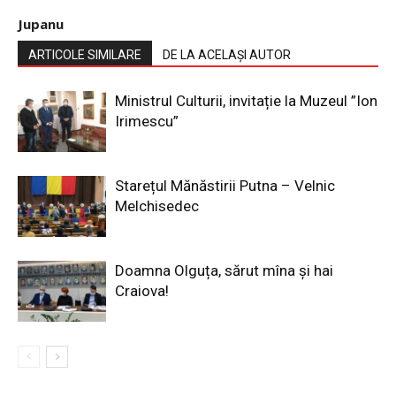
Jupanu
ARTICOLE SIMILARE
DE LA ACELAȘI AUTOR
Ministrul Culturii, invitație la Muzeul ”Ion
Irimescu”
Starețul Mănăstirii Putna – Velnic
Melchisedec
Doamna Olguța, sărut mîna și hai
Craiova!