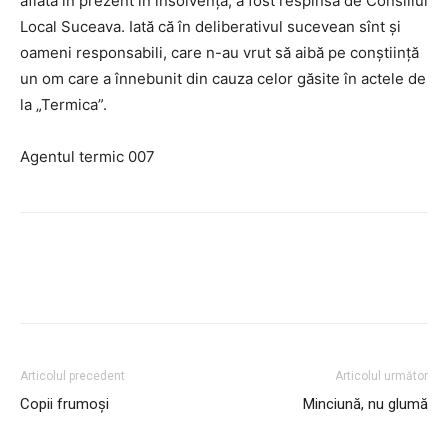
aflată în prezent în insolvenţă, a fost respinsă de Consiliul
Local Suceava. Iată că în deliberativul sucevean sînt şi
oameni responsabili, care n-au vrut să aibă pe conştiinţă
un om care a înnebunit din cauza celor găsite în actele de
la „Termica”.
Agentul termic 007
Articolul precedent
Articolul următor
Copii frumoşi
Minciună, nu glumă