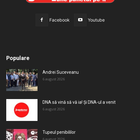
Facebook
Youtube
All
Recomandate
Tot timpul populare
Populare
Mai mult
Andrei Suceveanu
6 august 2026
DNA să vină să vă ia! Și DNA-ul a venit
6 august 2026
Tupeul penibililor
6 august 2026