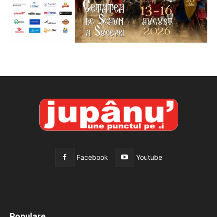
Facebook
Youtube
All
Recomandate
Tot timpul populare
Populare
Mai mult