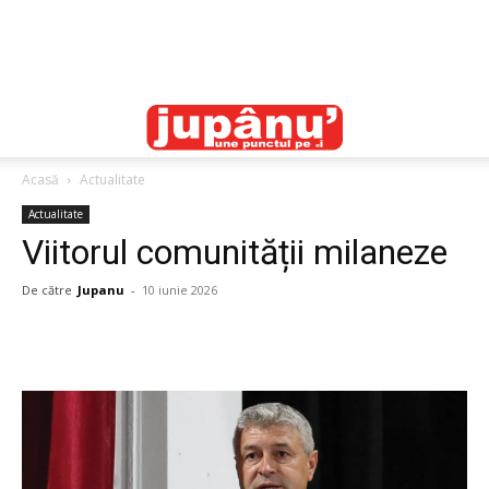
Acasă
Actualitate
Actualitate
Viitorul comunității milaneze
De către
Jupanu
-
10 iunie 2026