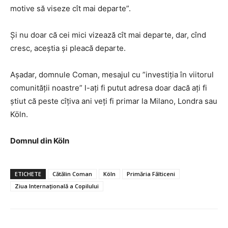
motive să viseze cît mai departe”.
Și nu doar că cei mici vizează cît mai departe, dar, cînd
cresc, aceștia și pleacă departe.
Așadar, domnule Coman, mesajul cu ”investiția în viitorul
comunității noastre” l-ați fi putut adresa doar dacă ați fi
știut că peste cîțiva ani veți fi primar la Milano, Londra sau
Köln.
Domnul din Köln
ETICHETE
Cătălin Coman
Köln
Primăria Fălticeni
Ziua Internațională a Copilului