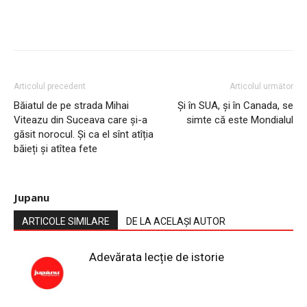
Articolul precedent
Articolul următor
Băiatul de pe strada Mihai
Și în SUA, și în Canada, se
Viteazu din Suceava care și-a
simte că este Mondialul
găsit norocul. Și ca el sînt atîția
băieți și atîtea fete
Jupanu
ARTICOLE SIMILARE
DE LA ACELAȘI AUTOR
Adevărata lecție de istorie