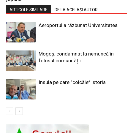
ARTICOLE SIMILARE
DE LA ACELAȘI AUTOR
Aeroportul a răzbunat Universitatea
Mogoș, condamnat la nemuncă în
folosul comunității
Insula pe care ”colcăie” istoria