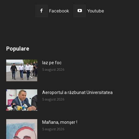
Facebook
Youtube
All
Recomandate
Tot timpul populare
Populare
Mai mult
Iaz pe foc
5 august 2026
Aeroportul a răzbunat Universitatea
5 august 2026
Mañana, monșer !
5 august 2026