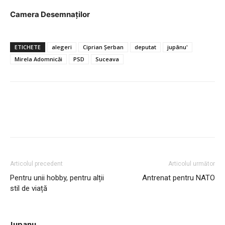
Camera Desemnaților
ETICHETE
alegeri
Ciprian Șerban
deputat
jupânu'
Mirela Adomnicăi
PSD
Suceava
Articolul precedent
Articolul următor
Pentru unii hobby, pentru alții
Antrenat pentru NATO
stil de viață
Jupanu